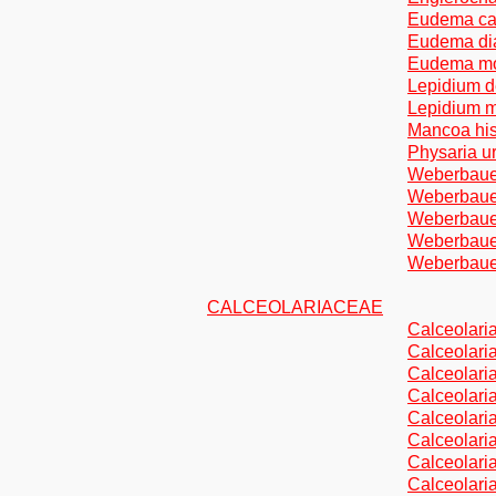
Eudema cal
Eudema dia
Eudema mon
Lepidium d
Lepidium m
Mancoa hi
Physaria u
Weberbaue
Weberbauer
Weberbauer
Weberbauer
Weberbauer
CALCEOLARIACEAE
Calceolaria
Calceolari
Calceolari
Calceolari
Calceolari
Calceolaria
Calceolari
Calceolari