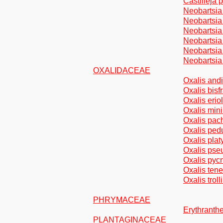
Castilleja
Neobartsia
Neobartsia
Neobartsia
Neobartsia
Neobartsia
Neobartsia
OXALIDACEAE
Oxalis andi
Oxalis bisf
Oxalis eri
Oxalis min
Oxalis pac
Oxalis ped
Oxalis pla
Oxalis pse
Oxalis pyc
Oxalis ten
Oxalis trol
PHRYMACEAE
Erythranth
PLANTAGINACEAE