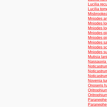
Lucilia rec
Lucilia to
Misbrookea
Mniodes are
Mniodes lon
Mniodes lo
Mniodes pic
Mniodes pip
Mniodes san
Mniodes sch
Mniodes sub
Mutisia lan
Nassauvia a
Noticastru
Noticastrum
Noticastrum
Novenia tun
Onoseris ha
Oritrophium
Oritrophium
Paranephel
Paranepheli