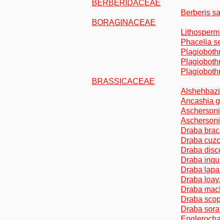
BERBERIDACEAE
Berberis sa
BORAGINACEAE
Lithosperm
Phacelia s
Plagioboth
Plagiobothr
Plagiobothr
BRASSICACEAE
Alshehbazia
Ancashia g
Aschersoni
Aschersoni
Draba brac
Draba cuzc
Draba disc
Draba inqu
Draba lap
Draba loa
Draba macl
Draba scop
Draba sora
Englerocha