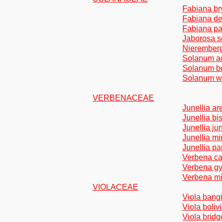
Fabiana br
Fabiana d
Fabiana pa
Jaborosa s
Nierembergi
Solanum ac
Solanum bo
Solanum we
VERBENACEAE
Junellia ar
Junellia b
Junellia ju
Junellia m
Junellia pa
Verbena c
Verbena g
Verbena mi
VIOLACEAE
Viola bang
Viola boliv
Viola bridge