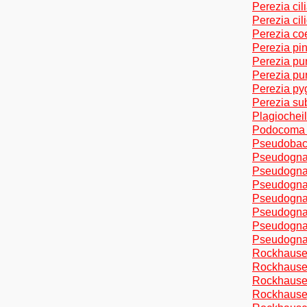
Perezia cil
Perezia cil
Perezia co
Perezia pin
Perezia pun
Perezia pur
Perezia py
Perezia sub
Plagiocheil
Podocoma hi
Pseudobacch
Pseudognap
Pseudognap
Pseudognap
Pseudognap
Pseudognap
Pseudognap
Pseudognap
Rockhausen
Rockhausen
Rockhausen
Rockhausen