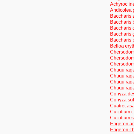
Achyrocline
Andicolea g
Baccharis a
Baccharis b
Baccharis c
Baccharis g
Baccharis p
Belloa eryt
Chersodoma
Chersodoma
Chersodoma
Chuquiraga
Chuquiraga
Chuquiraga 
Chuquiraga
Conyza dese
Conyza suff
Cuatrecasas
Culcitium 
Culcitium s
Erigeron an
Erigeron ch