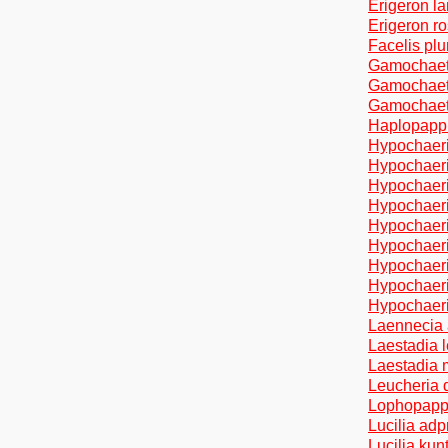
Erigeron la
Erigeron ro
Facelis pl
Gamochaeta
Gamochaeta
Gamochaeta
Haplopappus
Hypochaeri
Hypochaeris
Hypochaeri
Hypochaeris
Hypochaeri
Hypochaeris
Hypochaeri
Hypochaeris
Hypochaeris
Laennecia 
Laestadia l
Laestadia 
Leucheria d
Lophopappu
Lucilia adp
Lucilia kun