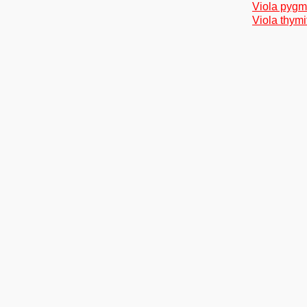
Viola pygm
Viola thymif