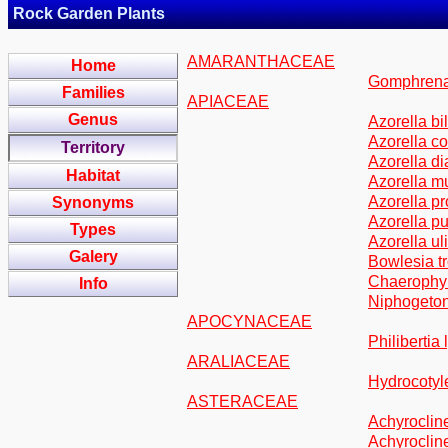
Rock Garden Plants
AMARANTHACEAE
Home
Gomphrena
Families
APIACEAE
Genus
Azorella bi
Azorella c
Territory
Azorella d
Habitat
Azorella mu
Azorella pr
Synonyms
Azorella p
Types
Azorella ul
Galery
Bowlesia tr
Chaerophyl
Info
Niphogeton
APOCYNACEAE
Philibertia
ARALIACEAE
Hydrocotyl
ASTERACEAE
Achyrocline
Achyrocline