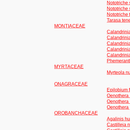
Nototriche s
Nototriche
Nototriche t
Tarasa tene
MONTIACEAE
Calandrini
Calandrinia
Calandrini
Calandrin
Calandrinia
Phemeranth
MYRTACEAE
Myrteola n
ONAGRACEAE
Epilobium 
Oenothera 
Oenothera 
Oenothera 
OROBANCHACEAE
Agalinis hu
Castilleja