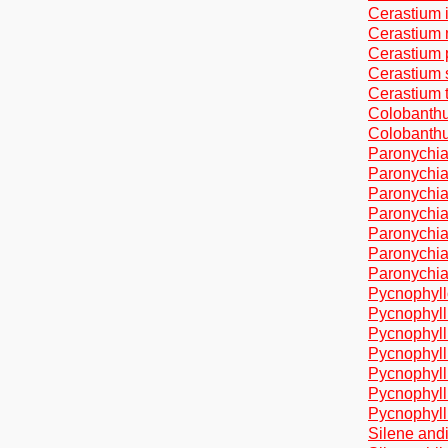
Cerastium 
Cerastium
Cerastium 
Cerastium 
Cerastium
Colobanthu
Colobanthus
Paronychia
Paronychia
Paronychia
Paronychi
Paronychia
Paronychia 
Paronychia
Pycnophyll
Pycnophyll
Pycnophyll
Pycnophyl
Pycnophyll
Pycnophyll
Pycnophyll
Silene andi