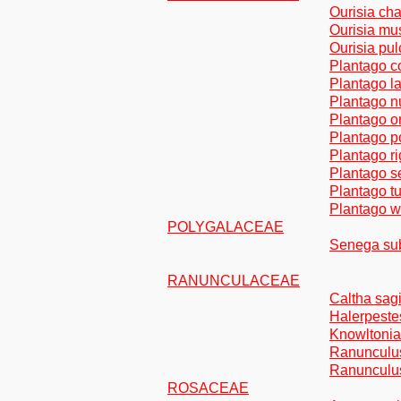
Ourisia cha
Ourisia mu
Ourisia pul
Plantago co
Plantago la
Plantago n
Plantago or
Plantago po
Plantago ri
Plantago se
Plantago tu
Plantago w
POLYGALACEAE
Senega sub
RANUNCULACEAE
Caltha sagi
Halerpeste
Knowltonia 
Ranunculu
Ranunculu
ROSACEAE