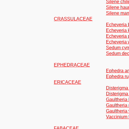
Silene chi
Silene hau
Silene man
CRASSULACEAE
Echeveria 
Echeveria 
Echeveria
Echeveria 
Sedum cym
Sedum deci
EPHEDRACEAE
Ephedra am
Ephedra ru
ERICACEAE
Disterigma
Disterigma
Gaultheria
Gaultheria
Gaultheria
Vaccinium 
FABACEAE