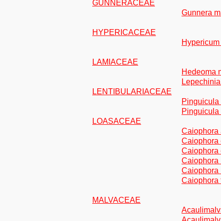
GUNNERACEAE
Gunnera m
HYPERICACEAE
Hypericum 
LAMIACEAE
Hedeoma 
Lepechinia
LENTIBULARIACEAE
Pinguicula
Pinguicula
LOASACEAE
Caiophora 
Caiophora 
Caiophora c
Caiophora 
Caiophora 
Caiophora 
MALVACEAE
Acaulimalv
Acaulimalv