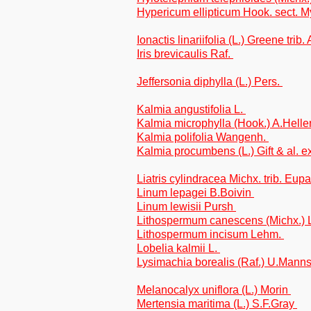
Hypericum ellipticum Hook. sect. M
Ionactis linariifolia (L.) Greene trib
Iris brevicaulis Raf.
Jeffersonia diphylla (L.) Pers.
Kalmia angustifolia L.
Kalmia microphylla (Hook.) A.Helle
Kalmia polifolia Wangenh.
Kalmia procumbens (L.) Gift & al. e
Liatris cylindracea Michx. trib. Eup
Linum lepagei B.Boivin
Linum lewisii Pursh
Lithospermum canescens (Michx.)
Lithospermum incisum Lehm.
Lobelia kalmii L.
Lysimachia borealis (Raf.) U.Mann
Melanocalyx uniflora (L.) Morin
Mertensia maritima (L.) S.F.Gray