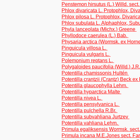
Penstemon hirsutus (L.) Willd. sec
Phlox divaricata L. Protophlox, Div
Phlox pilosa L. Protophlox, Divaric
Phlox subulata L. Alphaphlox, Sub
Phyla lanceolata (Michx.) Greene
Phyllodoce caerulea (L.) Bab.
Physaria arctica (Wormsk. ex Hor
Pinguicula villosa L.
Pinguicula vulgaris L.
Polemonium reptans L.
Polygaloides paucifolia (Willd.) J.
Potentilla chamissonis Hultén
Potentilla crantzii (Crantz) Beck ex
Potentilla glaucophylla Lehm.
Potentilla hyparctica Malte
Potentilla nivea L.
Potentilla pensylvanica L.
Potentilla pulchella R.Br.
Potentilla subvahliana Jurtzev
Potentilla vahliana Lehm.
Primula egaliksensis Wormsk. sect
Primula incana M.E.Jones sect. Fa