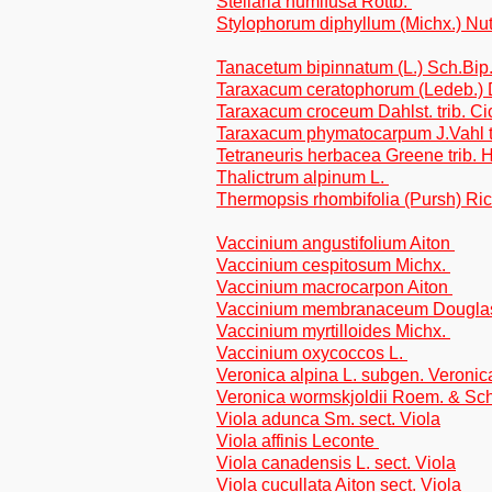
Stellaria humifusa Rottb.
Stylophorum diphyllum (Michx.) Nut
Tanacetum bipinnatum (L.) Sch.Bip.
Taraxacum ceratophorum (Ledeb.) D
Taraxacum croceum Dahlst. trib. Ci
Taraxacum phymatocarpum J.Vahl tr
Tetraneuris herbacea Greene trib. 
Thalictrum alpinum L.
Thermopsis rhombifolia (Pursh) Ri
Vaccinium angustifolium Aiton
Vaccinium cespitosum Michx.
Vaccinium macrocarpon Aiton
Vaccinium membranaceum Douglas
Vaccinium myrtilloides Michx.
Vaccinium oxycoccos L.
Veronica alpina L. subgen. Veronic
Veronica wormskjoldii Roem. & Sch
Viola adunca Sm. sect. Viola
Viola affinis Leconte
Viola canadensis L. sect. Viola
Viola cucullata Aiton sect. Viola