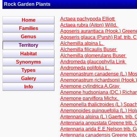
Rock Garden Plants
Actaea pachypoda Elliott
Home
Actaea rubra (Aiton) Willd.
Families
Agoseris aurantiaca (Hook.) Greene
Genus
Agoseris glauca (Pursh) Raf. trib. 
Alchemilla alpina L.
Territory
Alchemilla filicaulis Buser
Habitat
Alchemilla glomerulans Buser
Andromeda glaucophylla Link
Synonyms
Andromeda polifolia L.
Types
Anemonastrum canadense (L.) Mo
Galery
Anemonastrum richardsonii (Hook.
Anemone cylindrica A.Gray
Info
Anemone hudsoniana (DC.) Richa
Anemone parviflora Michx.
Anemonella thalictroides (L.) Spac
Anemonoides quinquefolia (L.) Ho
Antennaria alpina (L.) Gaertn. trib
Antennaria angustata Greene trib.
Antennaria arida E.E.Nelson trib. 
Antennaria canadensis Greene trib