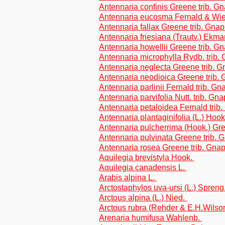
Antennaria confinis Greene trib. G
Antennaria eucosma Fernald & Wie
Antennaria fallax Greene trib. Gna
Antennaria friesiana (Trautv.) Ekma
Antennaria howellii Greene trib. G
Antennaria microphylla Rydb. trib.
Antennaria neglecta Greene trib. 
Antennaria neodioica Greene trib.
Antennaria parlinii Fernald trib. G
Antennaria parvifolia Nutt. trib. Gn
Antennaria petaloidea Fernald trib
Antennaria plantaginifolia (L.) Hook
Antennaria pulcherrima (Hook.) Gre
Antennaria pulvinata Greene trib. 
Antennaria rosea Greene trib. Gna
Aquilegia brevistyla Hook.
Aquilegia canadensis L.
Arabis alpina L.
Arctostaphylos uva-ursi (L.) Spreng
Arctous alpina (L.) Nied.
Arctous rubra (Rehder & E.H.Wilso
Arenaria humifusa Wahlenb.