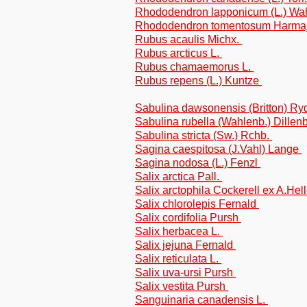
Rhododendron lapponicum (L.) Wa
Rhododendron tomentosum Harma
Rubus acaulis Michx.
Rubus arcticus L.
Rubus chamaemorus L.
Rubus repens (L.) Kuntze
Sabulina dawsonensis (Britton) Ry
Sabulina rubella (Wahlenb.) Dillen
Sabulina stricta (Sw.) Rchb.
Sagina caespitosa (J.Vahl) Lange
Sagina nodosa (L.) Fenzl
Salix arctica Pall.
Salix arctophila Cockerell ex A.Hel
Salix chlorolepis Fernald
Salix cordifolia Pursh
Salix herbacea L.
Salix jejuna Fernald
Salix reticulata L.
Salix uva-ursi Pursh
Salix vestita Pursh
Sanguinaria canadensis L.