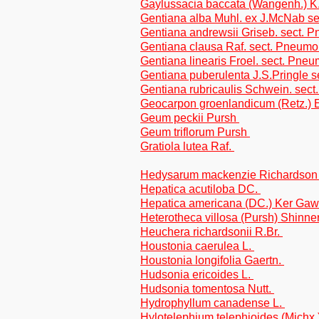
Gaylussacia baccata (Wangenh.) 
Gentiana alba Muhl. ex J.McNab s
Gentiana andrewsii Griseb. sect.
Gentiana clausa Raf. sect. Pneum
Gentiana linearis Froel. sect. Pne
Gentiana puberulenta J.S.Pringle 
Gentiana rubricaulis Schwein. sec
Geocarpon groenlandicum (Retz.) E
Geum peckii Pursh
Geum triflorum Pursh
Gratiola lutea Raf.
Hedysarum mackenzie Richardson 
Hepatica acutiloba DC.
Hepatica americana (DC.) Ker Gaw
Heterotheca villosa (Pursh) Shinner
Heuchera richardsonii R.Br.
Houstonia caerulea L.
Houstonia longifolia Gaertn.
Hudsonia ericoides L.
Hudsonia tomentosa Nutt.
Hydrophyllum canadense L.
Hylotelephium telephioides (Michx