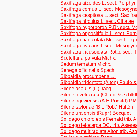
Saxifraga aizoides L. sect. Porphyr
Saxifraga cernua L. sect. Mesogyn
Saxifraga cespitosa L. sect. Saxifr
Saxifraga hirculus L. sect. Ciliatae
Saxifraga hyperborea R.Br. sect. 
Saxifraga oppositifolia L. sect. Por
Saxifraga paniculata Mill. sect. Lig
Saxifraga rivularis L sect. Mesogyn
Saxifraga tricuspidata Rottb. sect.
Scutellaria parvula Michx.
Sedum ternatum Michx.
Senega officinalis Spach
Sibbaldia procumbens L.
Sibbaldia tridentata (Aiton) Paule 
Silene acaulis (L.) Jacq.
Silene involucrata (Cham. & Schltd
Silene ogilviensis (A.E.Porsild) P.M
Silene tayloriae (B.L.Rob.) Hultén
Silene uralensis (Rupr.) Bocquet
Solidago chlorolepis Fernald trib. 
Solidago leiocarpa DC. trib. Astere
Solidago multiradiata Aiton trib. As