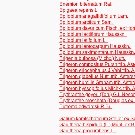
Enemion biternatum Raf.
Epigaea repens L.
Epilobium anagallidifolium Lam.
Epilobium arcticum Sam.
Epilobium davuricum Fisch. ex Ho
Epilobium lactiflorum Hausskn.
Epilobium latifolium L.
Epilobium leptocarpum Hausskn.
Epilobium saximontanum Hausskn
Erigenia bulbosa (Michx.) Nutt.
Erigeron compositus Pursh trib. As
Erigeron eriocephalus J.Vahl trib. 
Erigeron glabellus Nutt. trib. Astere
Erigeron humilis Graham trib. Aste
Erigeron hyssopifolius Michx. trib. 
Erythranthe geyeri (Torr.) G.L.Nes
Erythranthe moschata (Douglas ex
Eutrema edwardsii R.Br.
Galium kamtschaticum Steller ex Sch
Gaultheria hispidula (L.) Muhl. ex 
Gaultheria procumbens L.