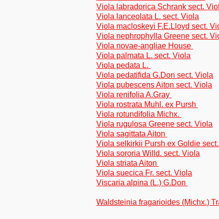
Viola labradorica Schrank sect. Vio
Viola lanceolata L. sect. Viola
Viola macloskeyi F.E.Lloyd sect. Vi
Viola nephrophylla Greene sect. Vi
Viola novae-angliae House
Viola palmata L. sect. Viola
Viola pedata L.
Viola pedatifida G.Don sect. Viola
Viola pubescens Aiton sect. Viola
Viola renifolia A.Gray
Viola rostrata Muhl. ex Pursh
Viola rotundifolia Michx.
Viola rugulosa Greene sect. Viola
Viola sagittata Aiton
Viola selkirkii Pursh ex Goldie sect.
Viola sororia Willd. sect. Viola
Viola striata Aiton
Viola suecica Fr. sect. Viola
Viscaria alpina (L.) G.Don
Waldsteinia fragarioides (Michx.) Tr