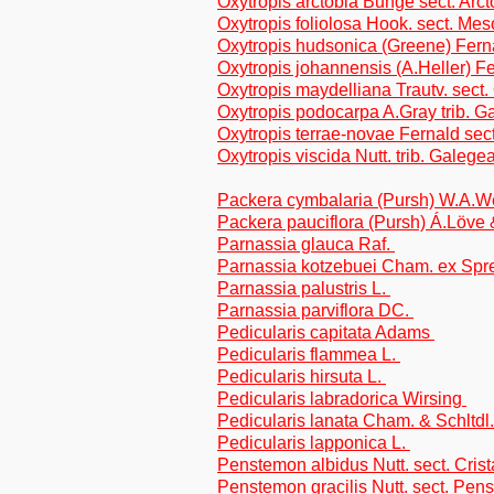
Oxytropis arctobia Bunge sect. Arct
Oxytropis foliolosa Hook. sect. Me
Oxytropis hudsonica (Greene) Ferna
Oxytropis johannensis (A.Heller) Fe
Oxytropis maydelliana Trautv. sect.
Oxytropis podocarpa A.Gray trib. 
Oxytropis terrae-novae Fernald sec
Oxytropis viscida Nutt. trib. Galege
Packera cymbalaria (Pursh) W.A.
Packera pauciflora (Pursh) Á.Löve 
Parnassia glauca Raf.
Parnassia kotzebuei Cham. ex Spr
Parnassia palustris L.
Parnassia parviflora DC.
Pedicularis capitata Adams
Pedicularis flammea L.
Pedicularis hirsuta L.
Pedicularis labradorica Wirsing
Pedicularis lanata Cham. & Schltdl
Pedicularis lapponica L.
Penstemon albidus Nutt. sect. Crist
Penstemon gracilis Nutt. sect. Pen