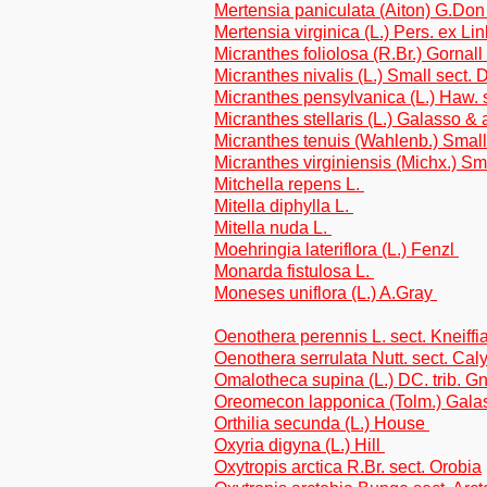
Mertensia paniculata (Aiton) G.Do
Mertensia virginica (L.) Pers. ex Li
Micranthes foliolosa (R.Br.) Gornall
Micranthes nivalis (L.) Small sect.
Micranthes pensylvanica (L.) Haw. 
Micranthes stellaris (L.) Galasso & a
Micranthes tenuis (Wahlenb.) Smal
Micranthes virginiensis (Michx.) S
Mitchella repens L.
Mitella diphylla L.
Mitella nuda L.
Moehringia lateriflora (L.) Fenzl
Monarda fistulosa L.
Moneses uniflora (L.) A.Gray
Oenothera perennis L. sect. Kneiffi
Oenothera serrulata Nutt. sect. Cal
Omalotheca supina (L.) DC. trib. G
Oreomecon lapponica (Tolm.) Gala
Orthilia secunda (L.) House
Oxyria digyna (L.) Hill
Oxytropis arctica R.Br. sect. Orobia