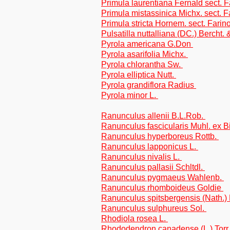
Primula laurentiana Fernald sect. 
Primula mistassinica Michx. sect. 
Primula stricta Hornem. sect. Farin
Pulsatilla nuttalliana (DC.) Bercht. 
Pyrola americana G.Don
Pyrola asarifolia Michx.
Pyrola chlorantha Sw.
Pyrola elliptica Nutt.
Pyrola grandiflora Radius
Pyrola minor L.
Ranunculus allenii B.L.Rob.
Ranunculus fascicularis Muhl. ex 
Ranunculus hyperboreus Rottb.
Ranunculus lapponicus L.
Ranunculus nivalis L.
Ranunculus pallasii Schltdl.
Ranunculus pygmaeus Wahlenb.
Ranunculus rhomboideus Goldie
Ranunculus spitsbergensis (Nath.
Ranunculus sulphureus Sol.
Rhodiola rosea L.
Rhododendron canadense (L.) Torr