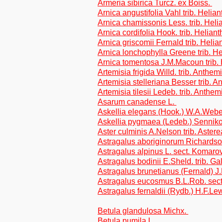
Armeria sibirica Turcz. ex Boiss.
Arnica angustifolia Vahl trib. Helia
Arnica chamissonis Less. trib. Hel
Arnica cordifolia Hook. trib. Helian
Arnica griscomii Fernald trib. Heli
Arnica lonchophylla Greene trib. H
Arnica tomentosa J.M.Macoun trib.
Artemisia frigida Willd. trib. Anthe
Artemisia stelleriana Besser trib. 
Artemisia tilesii Ledeb. trib. Anthe
Asarum canadense L.
Askellia elegans (Hook.) W.A.Weber
Askellia pygmaea (Ledeb.) Sennikov
Aster culminis A.Nelson trib. Aster
Astragalus aboriginorum Richardso
Astragalus alpinus L. sect. Komarov
Astragalus bodinii E.Sheld. trib. G
Astragalus brunetianus (Fernald) J
Astragalus eucosmus B.L.Rob. sect
Astragalus fernaldii (Rydb.) H.F.Le
Betula glandulosa Michx.
Betula pumila L.