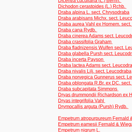
Dicentra cucullaria (L.) Bernh.
Dichodon cerastoides (L.) Rchb.
Draba alpina L. sect. Chrysodraba
Draba arabisans Michx. sect. Leuc
Draba aurea Vahl ex Hornem. sect.
Draba cana Rydb.
Draba cinerea Adams sect. Leucod
Draba crassifolia Graham
Draba fladnizensis Wulfen sect. L
Draba glabella Pursh sect. Leucod
Draba incerta Payson
Draba lactea Adams sect. Leucodr
Draba nivalis Lilj. sect. Leucodraba
Draba norvegica Gunnerus sect. L
Draba oblongata R.Br. ex DC. sect
Draba subcapitata Simmons
Dryas drummondii Richardson ex 
Dryas integrifolia Vahl
Drymocallis arguta (Pursh) Rydb.
Empetrum atropurpureum Fernald
Empetrum eamesii Fernald & Wie
Empetrum nigrum L.