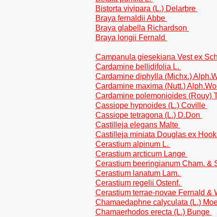
Bistorta vivipara (L.) Delarbre
Braya fernaldii Abbe
Braya glabella Richardson
Braya longii Fernald
Campanula giesekiana Vest ex Sch
Cardamine bellidifolia L.
Cardamine diphylla (Michx.) Alph
Cardamine maxima (Nutt.) Alph.W
Cardamine polemonioides (Rouy) 
Cassiope hypnoides (L.) Coville
Cassiope tetragona (L.) D.Don
Castilleja elegans Malte
Castilleja miniata Douglas ex Hook
Cerastium alpinum L.
Cerastium arcticum Lange
Cerastium beeringianum Cham. & S
Cerastium lanatum Lam.
Cerastium regelii Ostenf.
Cerastium terrae-novae Fernald &
Chamaedaphne calyculata (L.) Mo
Chamaerhodos erecta (L.) Bunge