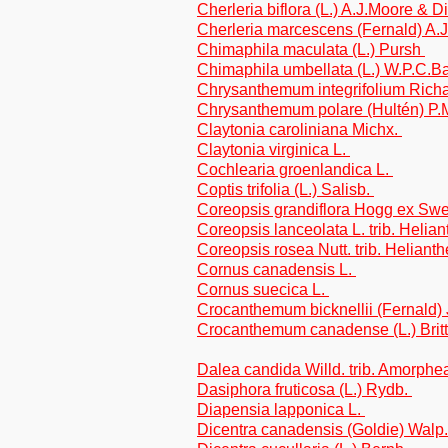
Cherleria biflora (L.) A.J.Moore & D
Cherleria marcescens (Fernald) A.
Chimaphila maculata (L.) Pursh
Chimaphila umbellata (L.) W.P.C.B
Chrysanthemum integrifolium Richa
Chrysanthemum polare (Hultén) P.M
Claytonia caroliniana Michx.
Claytonia virginica L.
Cochlearia groenlandica L.
Coptis trifolia (L.) Salisb.
Coreopsis grandiflora Hogg ex Swee
Coreopsis lanceolata L. trib. Helia
Coreopsis rosea Nutt. trib. Heliant
Cornus canadensis L.
Cornus suecica L.
Crocanthemum bicknellii (Fernald
Crocanthemum canadense (L.) Brit
Dalea candida Willd. trib. Amorphe
Dasiphora fruticosa (L.) Rydb.
Diapensia lapponica L.
Dicentra canadensis (Goldie) Walp