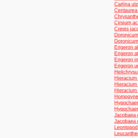
Carlina ut
Centaurea 
Chrysanth
Cirsium ac
Crepis jacq
Doronicum 
Doronicum 
Erigeron al
Erigeron at
Erigeron i
Erigeron un
Helichrysu
Hieracium 
Hieracium 
Hieracium 
Homogyne a
Hypochaeri
Hypochaeris
Jacobaea c
Jacobaea c
Leontopodi
Leucanthem