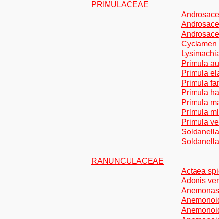
PRIMULACEAE
Androsace
Androsace 
Androsace o
Cyclamen 
Lysimachi
Primula aur
Primula ela
Primula fa
Primula hal
Primula mat
Primula mi
Primula ver
Soldanella 
Soldanella 
RANUNCULACEAE
Actaea spi
Adonis ver
Anemonastr
Anemonoid
Anemonoid