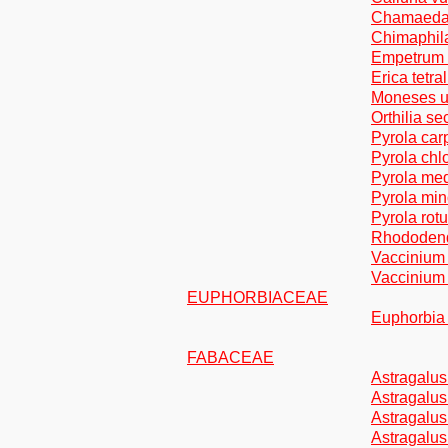
Chamaedap
Chimaphila
Empetrum 
Erica tetral
Moneses un
Orthilia s
Pyrola car
Pyrola chl
Pyrola me
Pyrola min
Pyrola rotu
Rhododen
Vaccinium 
Vaccinium
EUPHORBIACEAE
Euphorbia
FABACEAE
Astragalus
Astragalus
Astragalus
Astragalus