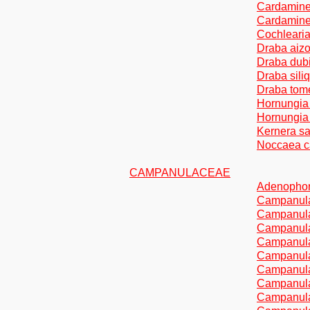
Cardamine 
Cardamine t
Cochlearia
Draba aizo
Draba dubi
Draba sili
Draba tome
Hornungia 
Hornungia 
Kernera sa
Noccaea ca
CAMPANULACEAE
Adenophora 
Campanula
Campanula
Campanul
Campanula
Campanula 
Campanula
Campanula
Campanula 