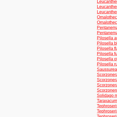
Leucanthe
Leucanthem
Leucanthem
Omalotheca
Omalotheca
Pentanema e
Pentanema h
Pilosella a
Pilosella b
Pilosella f
Pilosella f
Pilosella o
Pilosella 
Saussurea
Scorzonera
Scorzonera 
Scorzonera 
Scorzonero
Solidago mi
Taraxacum 
Tephroseri
Tephroseri
Tephroseris