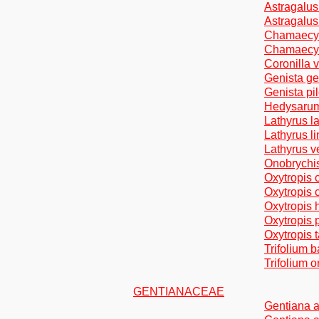
Astragalus
Astragalus
Chamaecyti
Chamaecyti
Coronilla v
Genista ge
Genista pil
Hedysarum 
Lathyrus la
Lathyrus li
Lathyrus ve
Onobrychis
Oxytropis 
Oxytropis c
Oxytropis 
Oxytropis 
Oxytropis 
Trifolium b
Trifolium 
GENTIANACEAE
Gentiana ac