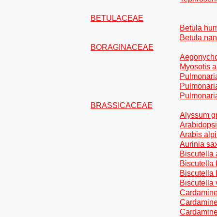
BETULACEAE
Betula hum
Betula nan
BORAGINACEAE
Aegonycho
Myosotis a
Pulmonaria
Pulmonari
Pulmonaria 
BRASSICACEAE
Alyssum gm
Arabidopsi
Arabis alp
Aurinia sax
Biscutella 
Biscutella
Biscutella 
Biscutella
Cardamine 
Cardamine 
Cardamine