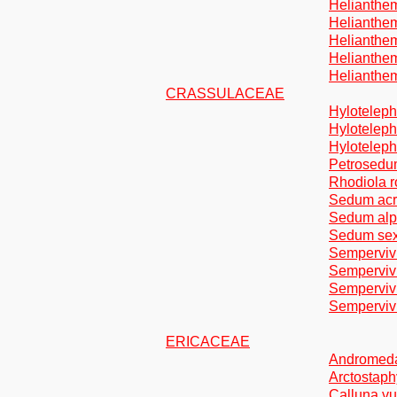
Helianthe
Helianthe
Helianthem
Helianthe
Helianthe
CRASSULACEAE
Hyloteleph
Hylotelep
Hyloteleph
Petrosedum
Rhodiola r
Sedum acre
Sedum alpe
Sedum sex
Semperviv
Semperviv
Sempervi
Semperviv
ERICACEAE
Andromeda 
Arctostaph
Calluna vul