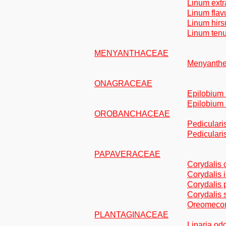
Linum extra
Linum fla
Linum hirs
Linum tenu
MENYANTHACEAE
Menyanthes 
ONAGRACEAE
Epilobium a
Epilobium 
OROBANCHACEAE
Pediculari
Pediculari
PAPAVERACEAE
Corydalis 
Corydalis i
Corydalis 
Corydalis s
Oreomecon 
PLANTAGINACEAE
Linaria odo