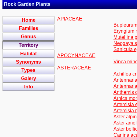
Rock Garden Plants
APIACEAE
Home
Bupleurum
Families
Eryngium 
Genus
Mutellina 
Neogaya si
Territory
Sanicula e
Habitat
APOCYNACEAE
Vinca minor
Synonyms
ASTERACEAE
Types
Achillea cr
Galery
Antennaria
Antennaria 
Info
Anthemis ca
Arnica mon
Artemisia 
Artemisia 
Aster alpin
Aster amell
Aster belli
Carlina aca