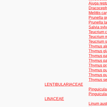
Ajuga rept
Dracoceph
Melittis c
Prunella gr
Prunella la
Salvia sylv
Teucrium 
Teucrium 
Teucrium s
Thymus alp
Thymus gl
Thymus pa
Thymus pa
Thymus pr
Thymus pu
Thymus pu
Thymus se
LENTIBULARIACEAE
Pinguicula
Pinguicula
LINACEAE
Linum aus