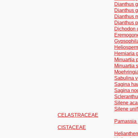
Dianthus g
Dianthus g
Dianthus 
Dianthus p
Dichodon c
Eremogone
Gypsophil
Heliosperm
Herniaria 
Minuartia 
Minuartia 
Moehringi
Sabulina v
Sagina ha
Sagina nod
Scleranthu
Silene acau
Silene uni
CELASTRACEAE
Parnassia 
CISTACEAE
Helianthe