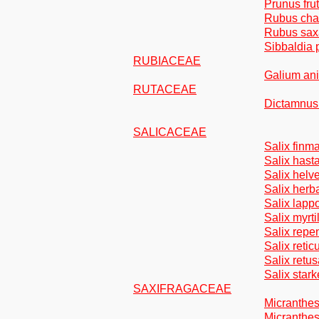
Prunus fru
Rubus ch
Rubus saxa
Sibbaldia
RUBIACEAE
Galium ani
RUTACEAE
Dictamnus
SALICACEAE
Salix finm
Salix hast
Salix helve
Salix herb
Salix lap
Salix myrti
Salix repe
Salix retic
Salix retus
Salix star
SAXIFRAGACEAE
Micranthes 
Micranthes