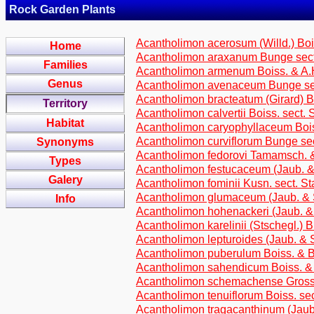
Rock Garden Plants
Acantholimon acerosum (Willd.) Bois
Home
Acantholimon araxanum Bunge sect.
Families
Acantholimon armenum Boiss. & A.Hu
Genus
Acantholimon avenaceum Bunge sec
Acantholimon bracteatum (Girard) Bo
Territory
Acantholimon calvertii Boiss. sect. 
Habitat
Acantholimon caryophyllaceum Boiss
Acantholimon curviflorum Bunge se
Synonyms
Acantholimon fedorovi Tamamsch. 
Types
Acantholimon festucaceum (Jaub. & 
Galery
Acantholimon fominii Kusn. sect. St
Acantholimon glumaceum (Jaub. & Sp
Info
Acantholimon hohenackeri (Jaub. & 
Acantholimon karelinii (Stschegl.) 
Acantholimon lepturoides (Jaub. & S
Acantholimon puberulum Boiss. & Ba
Acantholimon sahendicum Boiss. & 
Acantholimon schemachense Grossh.
Acantholimon tenuiflorum Boiss. sec
Acantholimon tragacanthinum (Jaub.