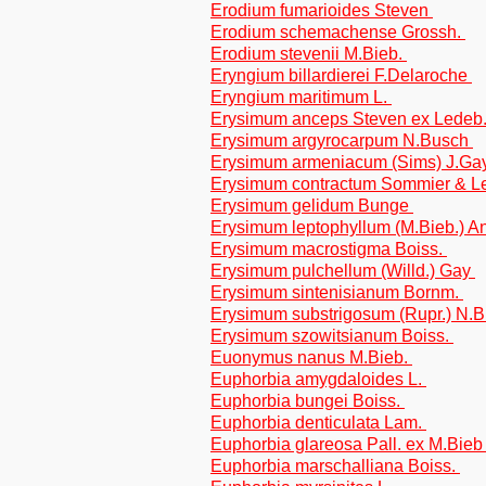
Erodium fumarioides Steven
Erodium schemachense Grossh.
Erodium stevenii M.Bieb.
Eryngium billardierei F.Delaroche
Eryngium maritimum L.
Erysimum anceps Steven ex Ledeb
Erysimum argyrocarpum N.Busch
Erysimum armeniacum (Sims) J.Ga
Erysimum contractum Sommier & L
Erysimum gelidum Bunge
Erysimum leptophyllum (M.Bieb.) A
Erysimum macrostigma Boiss.
Erysimum pulchellum (Willd.) Gay
Erysimum sintenisianum Bornm.
Erysimum substrigosum (Rupr.) N.
Erysimum szowitsianum Boiss.
Euonymus nanus M.Bieb.
Euphorbia amygdaloides L.
Euphorbia bungei Boiss.
Euphorbia denticulata Lam.
Euphorbia glareosa Pall. ex M.Bie
Euphorbia marschalliana Boiss.