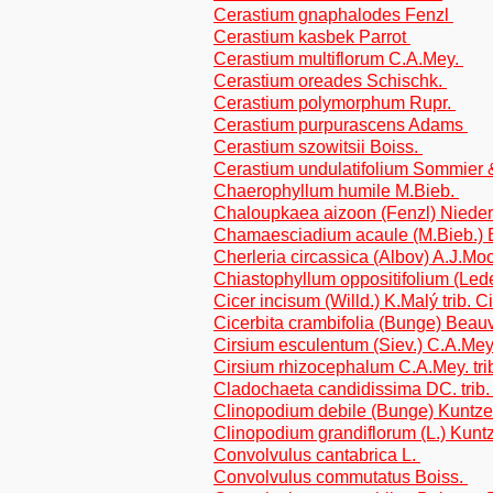
Cerastium gnaphalodes Fenzl
Cerastium kasbek Parrot
Cerastium multiflorum C.A.Mey.
Cerastium oreades Schischk.
Cerastium polymorphum Rupr.
Cerastium purpurascens Adams
Cerastium szowitsii Boiss.
Cerastium undulatifolium Sommier 
Chaerophyllum humile M.Bieb.
Chaloupkaea aizoon (Fenzl) Niede
Chamaesciadium acaule (M.Bieb.) 
Cherleria circassica (Albov) A.J.Mo
Chiastophyllum oppositifolium (Led
Cicer incisum (Willd.) K.Malý trib. 
Cicerbita crambifolia (Bunge) Beauv
Cirsium esculentum (Siev.) C.A.Mey
Cirsium rhizocephalum C.A.Mey. tr
Cladochaeta candidissima DC. trib
Clinopodium debile (Bunge) Kuntz
Clinopodium grandiflorum (L.) Kun
Convolvulus cantabrica L.
Convolvulus commutatus Boiss.