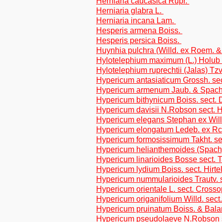
Herniaria caucasica Rupr.
Herniaria glabra L.
Herniaria incana Lam.
Hesperis armena Boiss.
Hesperis persica Boiss.
Huynhia pulchra (Willd. ex Roem. &
Hylotelephium maximum (L.) Holub
Hylotelephium ruprechtii (Jalas) Tz
Hypericum antasiaticum Grossh. sect
Hypericum armenum Jaub. & Spach 
Hypericum bithynicum Boiss. sect.
Hypericum davisii N.Robson sect. Hi
Hypericum elegans Stephan ex Will
Hypericum elongatum Ledeb. ex Rchb
Hypericum formosissimum Takht. s
Hypericum helianthemoides (Spach) B
Hypericum linarioides Bosse sect. 
Hypericum lydium Boiss. sect. Hirtel
Hypericum nummularioides Trautv. 
Hypericum orientale L. sect. Cross
Hypericum origanifolium Willd. sect.
Hypericum pruinatum Boiss. & Bala
Hypericum pseudolaeve N.Robson se