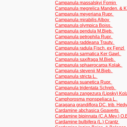
Campanula massalskyi Fomin
Campanula megrelica Manden. & K
Campanula meyeriana Rupr.
Campanula mirabilis Albov
Campanula olympica Boiss.
Campanula pendula M.Bieb.
Campanula petrophila Rupr.
Campanula raddeana Trautv.
Campanula radula Fisch. ex Fenzl
Campanula sarmatica Ker Gawl.
Campanula saxifraga M.Bieb.
Campanula sphaerocarpa Kolak.
Campanula stevenii M.Bieb.
Campanula stricta L.
Campanula suanetica Rupr.
Campanula tridentata Schreb.
Campanula zangezura (Lipsky) Kol
Camphorosma monspeliaca L.
Caragana grandiflora DC. trib. Hed
Cardamine abchasica Goaverts
Cardamine bipinnata (C.A.Mey.) O.
Cardamine bulbifera (L.) Crantz