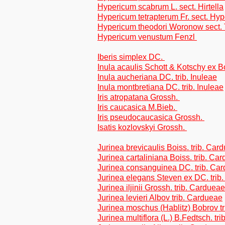
Hypericum scabrum L. sect. Hirtella
Hypericum tetrapterum Fr. sect. Hy
Hypericum theodori Woronow sect.
Hypericum venustum Fenzl
Iberis simplex DC.
Inula acaulis Schott & Kotschy ex Bo
Inula aucheriana DC. trib. Inuleae
Inula montbretiana DC. trib. Inuleae
Iris atropatana Grossh.
Iris caucasica M.Bieb.
Iris pseudocaucasica Grossh.
Isatis kozlovskyi Grossh.
Jurinea brevicaulis Boiss. trib. Car
Jurinea cartaliniana Boiss. trib. Ca
Jurinea consanguinea DC. trib. Ca
Jurinea elegans Steven ex DC. trib
Jurinea iljinii Grossh. trib. Cardueae
Jurinea levieri Albov trib. Cardueae
Jurinea moschus (Hablitz) Bobrov t
Jurinea multiflora (L.) B.Fedtsch. tr