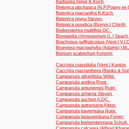
Barbarea minor K.Koch
Betonica abchasica (N.P.Popov ex 
Betonica macrantha K.Koch
Betonica nivea Steven
Betonica ossetica (Bornm.) Chinth
Biebersteinia multifida DC.
Bongardia chrysogonum (L.) Spac
Brachypus suffruticosus (Vent.) V.I.
Brunnera macrophylla (Adams) I.M.
Bunium scabrellum Korovin
Caccinia crassifolia (Vent.) Kuntze
Caccinia macranthera (Banks & Sol
Campanula alliariifolia Willd.
Campanula andina Rupr.
Campanula argunensis Rupr.
Campanula armena Steven
Campanula aucheri A.DC.
Campanula autraniana Albov
Campanula bayerniana Rupr.
Campanula beauverdiana Fomin
Campanula biebersteiniana Schult.
Campanula calcarea (Albov) Khar