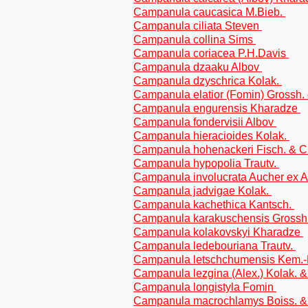
Campanula caucasica M.Bieb.
Campanula ciliata Steven
Campanula collina Sims
Campanula coriacea P.H.Davis
Campanula dzaaku Albov
Campanula dzyschrica Kolak.
Campanula elatior (Fomin) Grossh.
Campanula engurensis Kharadze
Campanula fondervisii Albov
Campanula hieracioides Kolak.
Campanula hohenackeri Fisch. & C
Campanula hypopolia Trautv.
Campanula involucrata Aucher ex 
Campanula jadvigae Kolak.
Campanula kachethica Kantsch.
Campanula karakuschensis Grossh
Campanula kolakovskyi Kharadze
Campanula ledebouriana Trautv.
Campanula letschchumensis Kem.-
Campanula lezgina (Alex.) Kolak. 
Campanula longistyla Fomin
Campanula macrochlamys Boiss. &