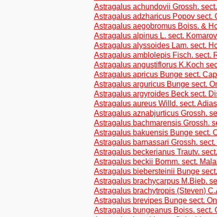
Astragalus achundovii Grossh. sect.
Astragalus adzharicus Popov sect.
Astragalus aegobromus Boiss. & Hoh
Astragalus alpinus L. sect. Komarov
Astragalus alyssoides Lam. sect. H
Astragalus amblolepis Fisch. sect.
Astragalus angustiflorus K.Koch se
Astragalus apricus Bunge sect. Cap
Astragalus arguricus Bunge sect. O
Astragalus argyroides Beck sect. Diss
Astragalus aureus Willd. sect. Adia
Astragalus aznabjurticus Grossh. se
Astragalus bachmarensis Grossh. se
Astragalus bakuensis Bunge sect. C
Astragalus barnassari Grossh. sect.
Astragalus beckerianus Trautv. sect
Astragalus beckii Bornm. sect. Mala
Astragalus biebersteinii Bunge sect
Astragalus brachycarpus M.Bieb. sec
Astragalus brachytropis (Steven) C.
Astragalus brevipes Bunge sect. O
Astragalus bungeanus Boiss. sect.