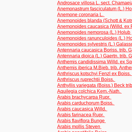
Androsace villosa L. sect. Chamae
Anemonastrum fasciculatum (L.) H
Anemone coronaria L.
Anemonoides blanda (Schott & Kot
Anemonoides caucasica (Willd. ex 
Anemonoides nemorosa (L.) Holub
Anemonoides ranunculoides (L.) H
Anemonoides sylvestris (L.) Galass
Antennaria caucasica Boriss. trib. 
Antennaria dioica (L.) Gaertn. trib.
Anthemis candidissima Willd. ex Sp
Anthemis iberica M.Bieb. trib. Ant
Anthriscus kotschyi Fenzl ex Boiss.
Anthriscus ruprechtii Boiss.
Anthyllis variegata (Boiss.) Beck tri
Aquilegia colchica Kem.-Nath.
Arabis brachycarpa Rupr.
Arabis carduchorum Boiss.
Arabis caucasica Willd.
Arabis farinacea Rupr.
Arabis flaviflora Bunge
Arabis mollis Steven