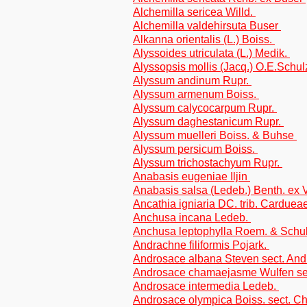
Alchemilla sericea Willd.
Alchemilla valdehirsuta Buser
Alkanna orientalis (L.) Boiss.
Alyssoides utriculata (L.) Medik.
Alyssopsis mollis (Jacq.) O.E.Schu
Alyssum andinum Rupr.
Alyssum armenum Boiss.
Alyssum calycocarpum Rupr.
Alyssum daghestanicum Rupr.
Alyssum muelleri Boiss. & Buhse
Alyssum persicum Boiss.
Alyssum trichostachyum Rupr.
Anabasis eugeniae Iljin
Anabasis salsa (Ledeb.) Benth. ex
Ancathia igniaria DC. trib. Carduea
Anchusa incana Ledeb.
Anchusa leptophylla Roem. & Schul
Andrachne filiformis Pojark.
Androsace albana Steven sect. And
Androsace chamaejasme Wulfen s
Androsace intermedia Ledeb.
Androsace olympica Boiss. sect. 