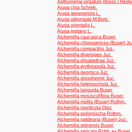
Aethionema virgatum (Boiss.) Hed
Ajuga chia Schreb.
Ajuga genevensis L.
Ajuga oblongata M.Bieb.
Ajuga orientalis L.
Ajuga reptans L.
Alchemilla caucasica Buser
Alchemilla chlorosericea (Buser) Ju
Alchemilla compactilis Juz.
Alchemilla diversipes Juz.
Alchemilla elisabethae Juz.
Alchemilla erythropoda Juz.
Alchemilla georgica Juz.
Alchemilla grossheimii Juz.
Alchemilla heteroschista Juz.
Alchemilla languida Buser
Alchemilla minusculiflora Buser
Alchemilla mollis (Buser) Rothm.
Alchemilla monticola Opiz
Alchemilla psilomischa Rothm.
Alchemilla raddeana (Buser) Juz.
Alchemilla retinervis Buser
Alchemilla sericata Rchb. ex Buser