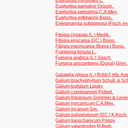
Euphorbia myrsinites L.
Euphorbia panjutinii Grossh.
Euphorbia petrophila C.A.Mey.
Euphorbia wittmannii Boiss.
Eversmannia subspinosa (Fisch. ex 
Fibigia clypeata (L.) Medik.
Fibigia eriocarpa (DC.) Boiss.
Fibigia macrocarpa (Boiss.) Boiss.
Frankenia hirsuta L.
Fumana arabica (L.) Spach
Fumana procumbens (Dunal) Gren.
Galatella villosa (L.) Rchb.f. trib. As
Galium brachyphyllum Schult. & Sch
Galium bullatum Lipsky
Galium czerepanovii Pobed.
Galium fistulosum Sommier & Levi
Galium hyrcanicum C.A.Mey.
Galium incanum Sm.
Galium subvelutinum (DC.) K.Koch
Galium tianschanicum Popov
Galium valantioides M.Bieb.