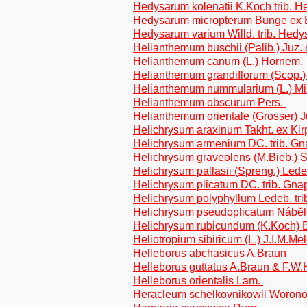
Hedysarum kolenatii K.Koch trib. 
Hedysarum micropterum Bunge ex Bo
Hedysarum varium Willd. trib. Hed
Helianthemum buschii (Palib.) Juz
Helianthemum canum (L.) Hornem.
Helianthemum grandiflorum (Scop.
Helianthemum nummularium (L.) Mil
Helianthemum obscurum Pers.
Helianthemum orientale (Grosser) 
Helichrysum araxinum Takht. ex Kirp
Helichrysum armenium DC. trib. Gn
Helichrysum graveolens (M.Bieb.) S
Helichrysum pallasii (Spreng.) Lede
Helichrysum plicatum DC. trib. Gna
Helichrysum polyphyllum Ledeb. tri
Helichrysum pseudoplicatum Náběle
Helichrysum rubicundum (K.Koch) B
Heliotropium sibiricum (L.) J.I.M.Me
Helleborus abchasicus A.Braun
Helleborus guttatus A.Braun & F.W
Helleborus orientalis Lam.
Heracleum schelkovnikowii Woro