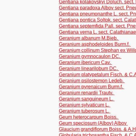
Gentiana kolakovskyi Doluch. sect
Gentiana paradoxa Albov sect. Pn
Gentiana pneumonanthe L. sect. 
Gentiana pontica Soltok. sect. Cala
Gentiana septemfida Pall. sect. P
Gentiana verna L. sect. Calathianae
Geranium albanum M.Bieb.
Geranium asphodeloides Burm.f.
Geranium collinum Stephan ex Will
Geranium gymnocaulon DC.
Geranium ibericum Cav.
Geranium linearilobum DC.
Geranium platypetalum Fisch. & C.
Geranium psilostemon Ledeb.
Geranium pyrenaicum Burm.f.
Geranium renardii Trautv.
Geranium sanguineum L.
Geranium sylvaticum L.
Geranium tuberosum L.
Geum heterocarpum Boiss.
Geum speciosum (Albov) Albov
Glaucium grandiflorum Boiss. & A.
Globularia trichosantha Fisch. & C.A