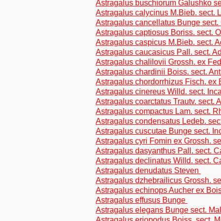
Astragalus buschiorum Galushko sec
Astragalus calycinus M.Bieb. sect. 
Astragalus cancellatus Bunge sect.
Astragalus captiosus Boriss. sect. 
Astragalus caspicus M.Bieb. sect. 
Astragalus caucasicus Pall. sect. A
Astragalus chalilovii Grossh. ex Fed
Astragalus chardinii Boiss. sect. Ant
Astragalus chordorrhizus Fisch. ex 
Astragalus cinereus Willd. sect. Inc
Astragalus coarctatus Trautv. sect.
Astragalus compactus Lam. sect. 
Astragalus condensatus Ledeb. sec
Astragalus cuscutae Bunge sect. In
Astragalus cyri Fomin ex Grossh. se
Astragalus dasyanthus Pall. sect. C
Astragalus declinatus Willd. sect. C
Astragalus denudatus Steven
Astragalus dzhebrailicus Grossh. se
Astragalus echinops Aucher ex Bois
Astragalus effusus Bunge
Astragalus elegans Bunge sect. Mal
Astragalus eriopodus Boiss. sect. M