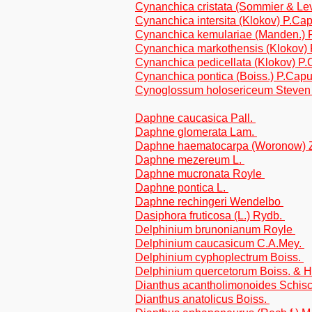
Cynanchica cristata (Sommier & Le
Cynanchica intersita (Klokov) P.C
Cynanchica kemulariae (Manden.) 
Cynanchica markothensis (Klokov)
Cynanchica pedicellata (Klokov) P
Cynanchica pontica (Boiss.) P.Cap
Cynoglossum holosericeum Steve
Daphne caucasica Pall.
Daphne glomerata Lam.
Daphne haematocarpa (Woronow) 
Daphne mezereum L.
Daphne mucronata Royle
Daphne pontica L.
Daphne rechingeri Wendelbo
Dasiphora fruticosa (L.) Rydb.
Delphinium brunonianum Royle
Delphinium caucasicum C.A.Mey.
Delphinium cyphoplectrum Boiss.
Delphinium quercetorum Boiss. & 
Dianthus acantholimonoides Schis
Dianthus anatolicus Boiss.