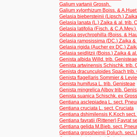
Galium vartanii Grossh.
Galium xylorrhizum Boiss. & A.Hue
Gelasia biebersteinii (Lipsch.) Zaika
Gelasia lanata (L.) Zaika & al. trib.
Gelasia latifolia (Fisch. & C.A.Mey.)
Gelasia psychrophilla (Boiss. & Haus
Gelasia ramosissima (DC.) Zaika & a
Gelasia rigida (Aucher ex DC.) Zaika
Gelasia seidlitzii (Boiss.) Zaika & al
Genista albida Willd. trib. Genisteae
Genista artwinensis Schischk. trib.
Genista dracunculoides Spach trib.
Genista flagellaris Sommier & Levier
Genista humifusa L. trib. Genisteae
Genista mingrelica Albov trib. Geni
Genista suanica Schischk. ex Grossh
Gentiana asclepiadea L. sect. Pne
Gentiana cruciata L. sect. Cruciata
Gentiana dshimilensis K.Koch sect
Gentiana favratii (Rittener) Favrat s
Gentiana gelida M.Bieb. sect. Pne
Gentiana grossheimii Doluch. sect