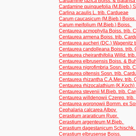
Cardamine lazica Boiss. & Balans
Cardamine quinquefolia (M.Bieb.) 
Carlina acaulis L. trib. Cardueae
Carum caucasicum (M.Bieb.) Boiss
Carum meifolium (M.Bieb.) Boiss.
Centaurea acmophylla Boiss. trib.
Centaurea armena Boiss. trib. Car
Centaurea aucheri (DC.) Wagenitz t
Centaurea candolleana Boiss. trib.
Centaurea cheiranthifolia Willd. tri
Centaurea elbrusensis Boiss. & Buh
Centaurea nigrofimbria Sosn. trib.
Centaurea oltensis Sosn. trib. Car
Centaurea rhizantha C.A.Mey. trib.
Centaurea rhizocalathium (K.Koch) 
Centaurea stevenii M.Bieb. trib. Ca
Centaurea willdenowii Czerep. trib
Centaurea woronowii Bornm. ex Sos
Cephalaria calcarea Albov
Cerastium araraticum Rupr.
Cerastium argenteum M.Bieb.
Cerastium dagestanicum Schischk.
Cerastium elbrusense Boiss.