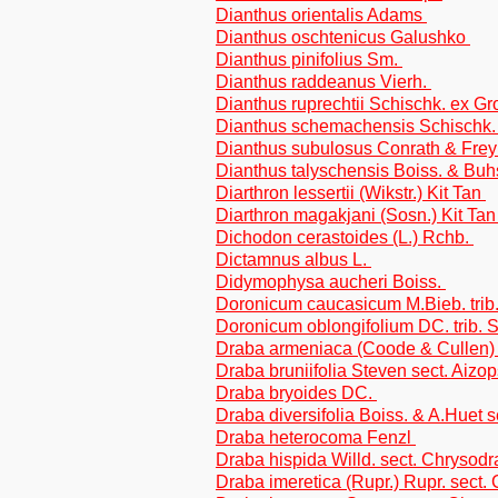
Dianthus orientalis Adams
Dianthus oschtenicus Galushko
Dianthus pinifolius Sm.
Dianthus raddeanus Vierh.
Dianthus ruprechtii Schischk. ex G
Dianthus schemachensis Schischk
Dianthus subulosus Conrath & Fre
Dianthus talyschensis Boiss. & Bu
Diarthron lessertii (Wikstr.) Kit Tan
Diarthron magakjani (Sosn.) Kit Ta
Dichodon cerastoides (L.) Rchb.
Dictamnus albus L.
Didymophysa aucheri Boiss.
Doronicum caucasicum M.Bieb. trib
Doronicum oblongifolium DC. trib.
Draba armeniaca (Coode & Cullen) P
Draba bruniifolia Steven sect. Aizop
Draba bryoides DC.
Draba diversifolia Boiss. & A.Huet s
Draba heterocoma Fenzl
Draba hispida Willd. sect. Chrysod
Draba imeretica (Rupr.) Rupr. sect.