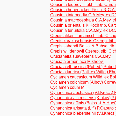
Cousinia fedorovii Takht. trib. Card
Cousinia hohenackeri Fisch. & C.A.
Cousinia intermedia C.A.Mey. ex DC
Cousinia macrocephala C.A.Mey. tr
Cousinia orientalis K.Koch trib. Ca
Cousinia tenuifolia C.A.Mey. ex DC.
Crepis alikeri Tamamsch. trib. Cich
Crepis karakuschensis Czerep. trib
Crepis sahendi Boiss. & Buhse trib.
Crepis willdenowii Czerep. trib. Cic
Crucianella suaveolens C.A.Mey.
Cruciata armeniaca Mikheev
Cruciata elbrussica (Pobed.) Pobed
Cruciata taurica (Pall. ex Willd.) Eh
Cyclamen caucasicum Willd. ex Bo
Cyclamen colchicum (Albov) Corre
Cyclamen coum Mill.
Cynanchica abchasica (V.I.Krecz.)
Cynanchica accrescens (Klokov) P
Cynanchica affinis (Boiss. & A.Hue
Cynanchica aristata (L.f.) P.Caput
Cynanchica biebersteinii (V.I.Krec