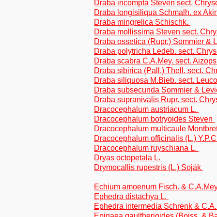
Draba incompta Steven sect. Chrys
Draba longisiliqua Schmalh. ex Akin
Draba mingrelica Schischk.
Draba mollissima Steven sect. Chr
Draba ossetica (Rupr.) Sommier & L
Draba polytricha Ledeb. sect. Chry
Draba scabra C.A.Mey. sect. Aizops
Draba sibirica (Pall.) Thell. sect. C
Draba siliquosa M.Bieb. sect. Leuc
Draba subsecunda Sommier & Levie
Draba supranivalis Rupr. sect. Chr
Dracocephalum austriacum L.
Dracocephalum botryoides Steven
Dracocephalum multicaule Montbret
Dracocephalum officinalis (L.) Y.P
Dracocephalum ruyschiana L.
Dryas octopetala L.
Drymocallis rupestris (L.) Soják
Echium amoenum Fisch. & C.A.Me
Ephedra distachya L.
Ephedra intermedia Schrenk & C.A
Epigaea gaultherioides (Boiss. & B