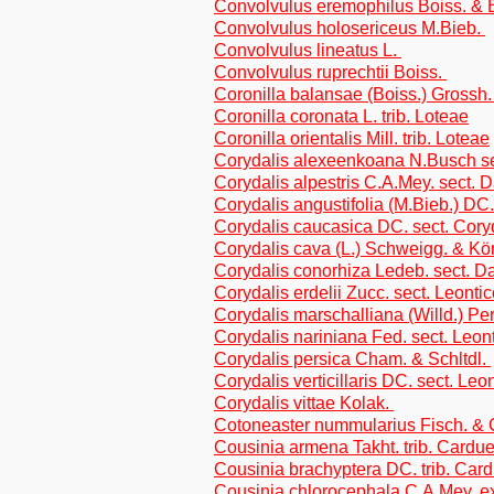
Convolvulus eremophilus Boiss. &
Convolvulus holosericeus M.Bieb.
Convolvulus lineatus L.
Convolvulus ruprechtii Boiss.
Coronilla balansae (Boiss.) Grossh. 
Coronilla coronata L. trib. Loteae
Coronilla orientalis Mill. trib. Loteae
Corydalis alexeenkoana N.Busch se
Corydalis alpestris C.A.Mey. sect. D
Corydalis angustifolia (M.Bieb.) DC.
Corydalis caucasica DC. sect. Cory
Corydalis cava (L.) Schweigg. & Kö
Corydalis conorhiza Ledeb. sect. Da
Corydalis erdelii Zucc. sect. Leonti
Corydalis marschalliana (Willd.) Pe
Corydalis nariniana Fed. sect. Leon
Corydalis persica Cham. & Schltdl.
Corydalis verticillaris DC. sect. Leo
Corydalis vittae Kolak.
Cotoneaster nummularius Fisch. &
Cousinia armena Takht. trib. Cardu
Cousinia brachyptera DC. trib. Car
Cousinia chlorocephala C.A.Mey. ex