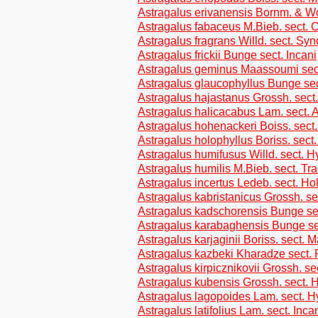
Astragalus erivanensis Bornm. & W
Astragalus fabaceus M.Bieb. sect. C
Astragalus fragrans Willd. sect. Syn
Astragalus frickii Bunge sect. Incani
Astragalus geminus Maassoumi sect
Astragalus glaucophyllus Bunge sec
Astragalus hajastanus Grossh. sect
Astragalus halicacabus Lam. sect. A
Astragalus hohenackeri Boiss. sec
Astragalus holophyllus Boriss. sect
Astragalus humifusus Willd. sect. H
Astragalus humilis M.Bieb. sect. Tr
Astragalus incertus Ledeb. sect. Ho
Astragalus kabristanicus Grossh. se
Astragalus kadschorensis Bunge se
Astragalus karabaghensis Bunge se
Astragalus karjaginii Boriss. sect. 
Astragalus kazbeki Kharadze sect. 
Astragalus kirpicznikovii Grossh. se
Astragalus kubensis Grossh. sect. H
Astragalus lagopoides Lam. sect. 
Astragalus latifolius Lam. sect. Inca