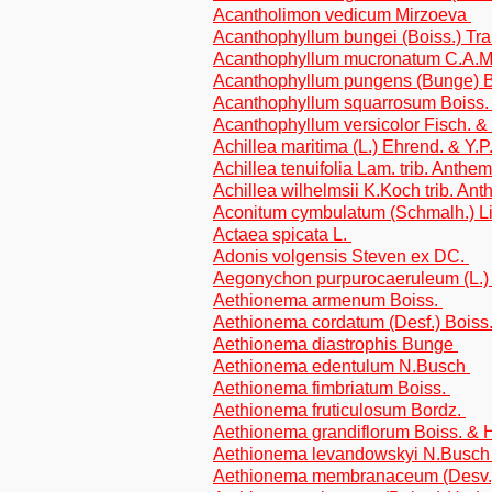
Acantholimon vedicum Mirzoeva
Acanthophyllum bungei (Boiss.) Tra
Acanthophyllum mucronatum C.A.
Acanthophyllum pungens (Bunge) 
Acanthophyllum squarrosum Boiss
Acanthophyllum versicolor Fisch. 
Achillea maritima (L.) Ehrend. & Y.
Achillea tenuifolia Lam. trib. Anthe
Achillea wilhelmsii K.Koch trib. An
Aconitum cymbulatum (Schmalh.) L
Actaea spicata L.
Adonis volgensis Steven ex DC.
Aegonychon purpurocaeruleum (L.
Aethionema armenum Boiss.
Aethionema cordatum (Desf.) Boiss
Aethionema diastrophis Bunge
Aethionema edentulum N.Busch
Aethionema fimbriatum Boiss.
Aethionema fruticulosum Bordz.
Aethionema grandiflorum Boiss. &
Aethionema levandowskyi N.Busc
Aethionema membranaceum (Desv.