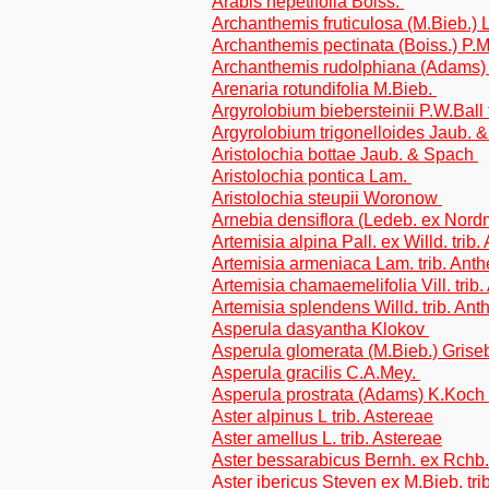
Arabis nepetifolia Boiss.
Archanthemis fruticulosa (M.Bieb.) 
Archanthemis pectinata (Boiss.) P.M
Archanthemis rudolphiana (Adams) P
Arenaria rotundifolia M.Bieb.
Argyrolobium biebersteinii P.W.Ball 
Argyrolobium trigonelloides Jaub. &
Aristolochia bottae Jaub. & Spach
Aristolochia pontica Lam.
Aristolochia steupii Woronow
Arnebia densiflora (Ledeb. ex Nord
Artemisia alpina Pall. ex Willd. tri
Artemisia armeniaca Lam. trib. Ant
Artemisia chamaemelifolia Vill. tri
Artemisia splendens Willd. trib. An
Asperula dasyantha Klokov
Asperula glomerata (M.Bieb.) Grise
Asperula gracilis C.A.Mey.
Asperula prostrata (Adams) K.Koch
Aster alpinus L trib. Astereae
Aster amellus L. trib. Astereae
Aster bessarabicus Bernh. ex Rchb. 
Aster ibericus Steven ex M.Bieb. tri