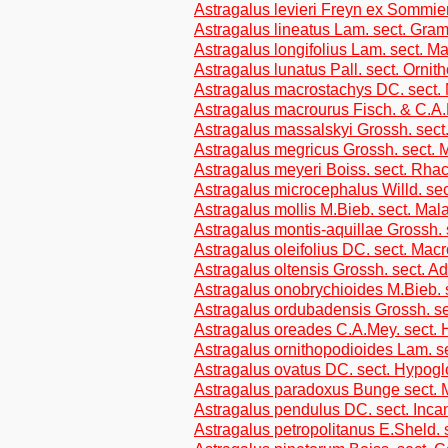
Astragalus levieri Freyn ex Sommier
Astragalus lineatus Lam. sect. Gr
Astragalus longifolius Lam. sect. M
Astragalus lunatus Pall. sect. Ornit
Astragalus macrostachys DC. sect. 
Astragalus macrourus Fisch. & C.A.
Astragalus massalskyi Grossh. sect
Astragalus megricus Grossh. sect. 
Astragalus meyeri Boiss. sect. Rha
Astragalus microcephalus Willd. se
Astragalus mollis M.Bieb. sect. Mala
Astragalus montis-aquillae Grossh. 
Astragalus oleifolius DC. sect. Mac
Astragalus oltensis Grossh. sect. A
Astragalus onobrychioides M.Bieb. 
Astragalus ordubadensis Grossh. se
Astragalus oreades C.A.Mey. sect. H
Astragalus ornithopodioides Lam. s
Astragalus ovatus DC. sect. Hypoglo
Astragalus paradoxus Bunge sect.
Astragalus pendulus DC. sect. Inca
Astragalus petropolitanus E.Sheld. se