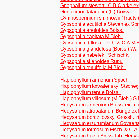
Gnaphalium stewartii C.B.Clarke ex 
Goniolimon tataricum (L.) Boiss.
Gymnospermium smirnowii (Trautv.)
Gypsophila acutifolia Steven ex Sp
Gypsophila aretioides Boiss.
Gypsophila capitata M.Bieb.
Gypsophila diffusa Fisch. & C.A.Me
Gypsophila glandulosa (Boiss.) Wa
Gypsophila nabelekii Schischk.
Gypsophila silenoides Rupr.
Gypsophila tenuifolia M.Bieb.
Haplophyllum armenum Spach
Haplophyllum kowalenskyi Stscheg
Haplophyllum tenue Boiss.
Haplophyllum villosum (M.Bieb.) G
Hedysarum armenium Boiss. ex Tchi
Hedysarum atropatanum Bunge ex B
Hedysarum bordzilovskyi Grossh. t
Hedysarum erzurumianum Govaerts 
Hedysarum formosum Fisch. & C.A.M
Hedysarum huetii Boiss. trib. Hedy