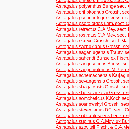
Astragalus pinetorum Boiss. sect. C
Astragalus polyanthus Bunge sect.
Astragalus prilipkoanus Grossh. sect
Astragalus pseudoutriger Grossh. se
Astragalus psoraloides Lam. sect. 
Astragalus refractus C.A.Mey. sect. 
Astragalus rostratus C.A.Mey. sect. 
Astragalus rzaevii Grossh. sect. Mal
Astragalus sachokianus Grossh. sect.
Astragalus saganlugensis Trautv. se
Astragalus sahendi Buhse ex Fisch.
Astragalus sangesuricus Boriss. se
Astragalus sanguinolentus M.Bieb. s
Astragalus schemachensis Karjagin 
Astragalus sevangensis Grossh. se
Astragalus shagalensis Grossh. sec
Astragalus shelkovnikovii Grossh. s
Astragalus somcheticus K.Koch sect
Astragalus sosnowskyi Grossh. sec
Astragalus stevenianus DC. sect. 
Astragalus subcaulescens Ledeb. s
Astragalus supinus C.A.Mey. ex Bun
Astragalus szovitsii Fisch. & C.A.Mey