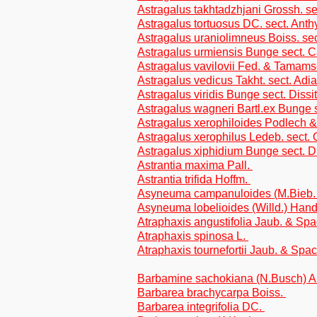
Astragalus takhtadzhjani Grossh. se
Astragalus tortuosus DC. sect. Anthy
Astragalus uraniolimneus Boiss. se
Astragalus urmiensis Bunge sect. C
Astragalus vavilovii Fed. & Tamamsc
Astragalus vedicus Takht. sect. Adi
Astragalus viridis Bunge sect. Dissiti
Astragalus wagneri Bartl.ex Bunge s
Astragalus xerophiloides Podlech &
Astragalus xerophilus Ledeb. sect.
Astragalus xiphidium Bunge sect. Dis
Astrantia maxima Pall.
Astrantia trifida Hoffm.
Asyneuma campanuloides (M.Bieb.
Asyneuma lobelioides (Willd.) Han
Atraphaxis angustifolia Jaub. & Sp
Atraphaxis spinosa L.
Atraphaxis tournefortii Jaub. & Spa
Barbamine sachokiana (N.Busch) A
Barbarea brachycarpa Boiss.
Barbarea integrifolia DC.