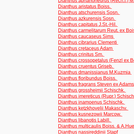
Dianthus aphanoneurus (Rech.f.) 
Dianthus aristatus Boiss.
Dianthus atschurensis Sosn.
Dianthus azkurensis Sosn.
Dianthus capitatus J.St.-Hil.
Dianthus carmelitarum Reut. ex Boi
Dianthus caucaseus Sims
Dianthus cibrarius Clementi
Dianthus cretaceus Adam
Dianthus crinitus Sm.
Dianthus crossopetalus (Fenzl ex B
Dianthus cruentus Griseb.
Dianthus dmanissianus M.Kuzmia
Dianthus floribundus Boiss.
Dianthus fragrans Steven ex Adam
Dianthus grossheimii Schischk.
Dianthus imereticus (Rupr.) Schisc
Dianthus inamoenus Schischk.
Dianthus ketzkhovelii Makaschv.
Dianthus kusnezowii Marcow.
Dianthus libanotis Labill.
Dianthus multicaulis Boiss. & A.Hu
Dianthus nassireddinii Stapf