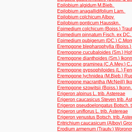
Epilobium algidum M.Bieb.
Epilobium anagallidifolium Lam.
Epilobium colchicum Albov
Epilobium ponticum Hausskn.
Epimedium colchicum (Boiss.) Trau
Epimedium pinnatum Fisch. ex DC
Epimedium pubigerum (DC.) C.Mor
Eremogone blepharophylla (Boiss.)
Eremogone cucubaloides (Sm.) Ho
Eremogone dianthoides (Sm.) Ikon
Eremogone graminea (C.A.Mey.) C
Eremogone gypsophiloides (L.) Fe
Eremogone lychnidea (M.Bieb.) Ru
Eremogone macrantha (McNeill) Ik
Eremogone szowitsii (Boiss.) Ikonn
Erigeron alpinus L. trib. Astereae
Erigeron caucasicus Steven trib. As
Erigeron pseudoelongatus Botsch. t
Erigeron uniflorus L. trib. Astereae
Erigeron venustus Botsch. trib. Ast
Eritrichium caucasicum (Albov) Gro
Erodium armenum (Trautv.) Woron