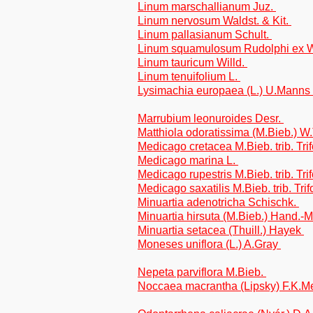
Linum marschallianum Juz.
Linum nervosum Waldst. & Kit.
Linum pallasianum Schult.
Linum squamulosum Rudolphi ex W
Linum tauricum Willd.
Linum tenuifolium L.
Lysimachia europaea (L.) U.Manns
Marrubium leonuroides Desr.
Matthiola odoratissima (M.Bieb.) W
Medicago cretacea M.Bieb. trib. Tri
Medicago marina L.
Medicago rupestris M.Bieb. trib. Tri
Medicago saxatilis M.Bieb. trib. Trif
Minuartia adenotricha Schischk.
Minuartia hirsuta (M.Bieb.) Hand.-
Minuartia setacea (Thuill.) Hayek
Moneses uniflora (L.) A.Gray
Nepeta parviflora M.Bieb.
Noccaea macrantha (Lipsky) F.K.M