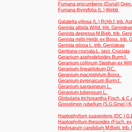
Fumana procumbens (Dunal) Gren.
Fumana thymifolia (L.) Webb
Galatella villosa (L.) Rchb.f. trib. A
Genista albida Willd. trib. Genistea
Genista depressa M.Bieb. trib. Gen
Genista millii Heldr. ex Boiss. trib.
Genista pilosa L. trib. Genisteae
Gentiana cruciata L. sect. Cruciata
Geranium asphodeloides Burm.f.
Geranium collinum Stephan ex Wil
Geranium linearilobum DC.
Geranium macrostylum Boiss.
Geranium pyrenaicum Burm.f.
Geranium sanguineum L.
Geranium tuberosum L.
Globularia trichosantha Fisch. & C.
Goniolimon rubellum (S.G.Gmel.) 
Haplophyllum suaveolens (DC.) G
Haplophyllum thesioides (Fisch. e
Hedysarum candidum M.Bieb. trib.