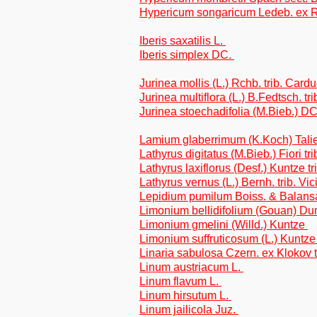
Hypericum songaricum Ledeb. ex R
Iberis saxatilis L.
Iberis simplex DC.
Jurinea mollis (L.) Rchb. trib. Card
Jurinea multiflora (L.) B.Fedtsch. t
Jurinea stoechadifolia (M.Bieb.) DC
Lamium glaberrimum (K.Koch) Tali
Lathyrus digitatus (M.Bieb.) Fiori tri
Lathyrus laxiflorus (Desf.) Kuntze tr
Lathyrus vernus (L.) Bernh. trib. Vi
Lepidium pumilum Boiss. & Balan
Limonium bellidifolium (Gouan) Du
Limonium gmelini (Willd.) Kuntze
Limonium suffruticosum (L.) Kuntz
Linaria sabulosa Czern. ex Klokov tr
Linum austriacum L.
Linum flavum L.
Linum hirsutum L.
Linum jailicola Juz.