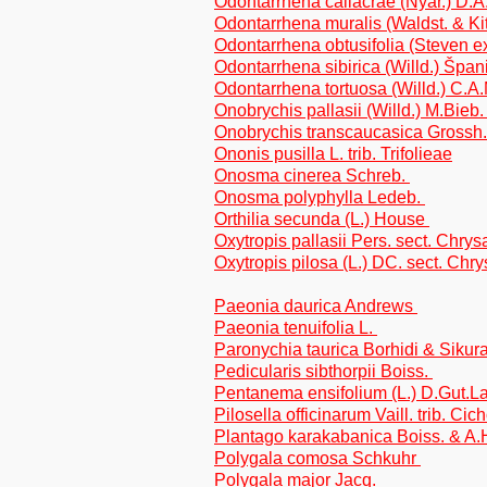
Odontarrhena caliacrae (Nyár.) D
Odontarrhena muralis (Waldst. & Kit
Odontarrhena obtusifolia (Steven 
Odontarrhena sibirica (Willd.) Špani
Odontarrhena tortuosa (Willd.) C.A
Onobrychis pallasii (Willd.) M.Bieb
Onobrychis transcaucasica Grossh.
Ononis pusilla L. trib. Trifolieae
Onosma cinerea Schreb.
Onosma polyphylla Ledeb.
Orthilia secunda (L.) House
Oxytropis pallasii Pers. sect. Chry
Oxytropis pilosa (L.) DC. sect. Chr
Paeonia daurica Andrews
Paeonia tenuifolia L.
Paronychia taurica Borhidi & Sikur
Pedicularis sibthorpii Boiss.
Pentanema ensifolium (L.) D.Gut.Larr
Pilosella officinarum Vaill. trib. Cic
Plantago karakabanica Boiss. & A.H
Polygala comosa Schkuhr
Polygala major Jacq.