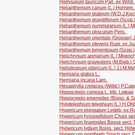
Hedysarum tauricum Pall. ex Willd.
Helianthemum canum (L.) Hornem
Helianthemum glabrum (W.D.J.Koc
Helianthemum grandiflorum (Scop.
Helianthemum nummularium (L.) Mi
Helianthemum obscurum Pers.
Helianthemum orientale (Grosser)
Helianthemum stevenii Rupr. ex J
Helianthemum tomentosum (Scop.
Helichrysum arenarium (L.) Moench
Helichrysum graveolens (M.Bieb.) 
Heliotropium sibiricum (L.) J.I.M.M
Herniaria glabra L.
Herniaria incana Lam.
Hexaphylla cretacea (Willd.) P.Ca
Hippocrepis comosa L. trib. Loteae
Hippocrepis emeroides (Boiss. & Sp
Hylotelephium telephium (L.) H.O
Hypericum elongatum Ledeb. ex Rchb
Hypericum hyssopifolium Chaix sect
Hypericum linarioides Bosse sect.
Hypericum lydium Boiss. sect. Hirte
Hypericum montbretii Spach sect. 