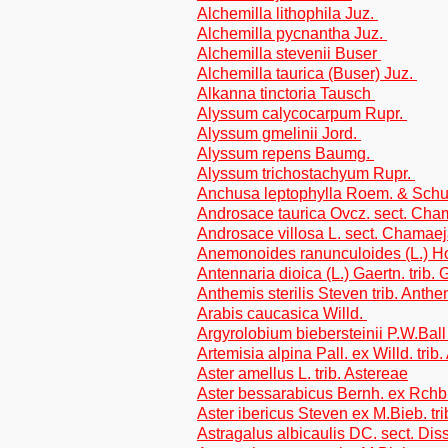
Alchemilla lithophila Juz.
Alchemilla pycnantha Juz.
Alchemilla stevenii Buser
Alchemilla taurica (Buser) Juz.
Alkanna tinctoria Tausch
Alyssum calycocarpum Rupr.
Alyssum gmelinii Jord.
Alyssum repens Baumg.
Alyssum trichostachyum Rupr.
Anchusa leptophylla Roem. & Schu
Androsace taurica Ovcz. sect. Ch
Androsace villosa L. sect. Chamae
Anemonoides ranunculoides (L.) H
Antennaria dioica (L.) Gaertn. trib.
Anthemis sterilis Steven trib. Anth
Arabis caucasica Willd.
Argyrolobium biebersteinii P.W.Ball
Artemisia alpina Pall. ex Willd. tri
Aster amellus L. trib. Astereae
Aster bessarabicus Bernh. ex Rchb. 
Aster ibericus Steven ex M.Bieb. tri
Astragalus albicaulis DC. sect. Dissi