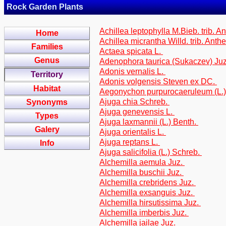
Rock Garden Plants
Achillea leptophylla M.Bieb. trib. 
Home
Achillea micrantha Willd. trib. Ant
Families
Actaea spicata L.
Genus
Adenophora taurica (Sukaczev) Ju
Adonis vernalis L.
Territory
Adonis volgensis Steven ex DC.
Habitat
Aegonychon purpurocaeruleum (L.
Ajuga chia Schreb.
Synonyms
Ajuga genevensis L.
Types
Ajuga laxmannii (L.) Benth.
Galery
Ajuga orientalis L.
Ajuga reptans L.
Info
Ajuga salicifolia (L.) Schreb.
Alchemilla aemula Juz.
Alchemilla buschii Juz.
Alchemilla crebridens Juz.
Alchemilla exsanguis Juz.
Alchemilla hirsutissima Juz.
Alchemilla imberbis Juz.
Alchemilla jailae Juz.