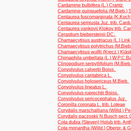
Cardamine bulbifera (L.) Crantz
Cardamine quinquefolia (M.Bieb.)
Centaurea fuscomarginata (K.Koch)
Centaurea semiusta Juz. trib. Car
Centaurea vankovii Klokov trib. C
Cerastium biebersteinii DC.
Chamaecytisus austriacus (L.) Link 
Chamaecytisus polytrichus (M.Bieb.
Chamaecytisus wulfii (Krecz.) Klásk
Chimaphila umbellata (L.) W.P.C.B
Clinopodium serpyllifolium (M.Bieb
Convolvulus calvertii Boiss.
Convolvulus cantabrica L.
Convolvulus holosericeus M.Bieb.
Convolvulus lineatus L.
Convolvulus ruprechtii Boiss.
Convolvulus sericocephalus Juz.
Coronilla coronata L. trib. Loteae
Corydalis marschalliana (Willd.) Pe
Corydalis paczoskii N.Busch sect. 
Cota dubia (Steven) Holub trib. An
Cota monantha (Willd.) Oberpr. & G