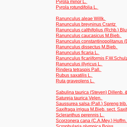
Pyrola minor L.
Pyrola rotundifolia L.
Ranunculus aleae Willk.
Ranunculus breyninus Crantz
Ranunculus calthifolius (Rchb.) Bl
Ranunculus caucasicus M.Bieb.
Ranunculus constantinopolitanus (
Ranunculus dissectus M.Bieb.
Ranunculus ficaria L.
Ranunculus ficariiformis F.W.Schul
Ranunculus illyricus L.
Rindera tetraspis Pall.
Rubus saxatilis L.
Ruta graveolens L.
Sabulina taurica (Steven) Dillenb. 
Satureja taurica Velen.
Saussurea salsa (Pall.) Spreng tri
Saxifraga irrigua M.Bieb. sect. Saxi
Scleranthus perennis L.
Scorzonera cana (C.A.Mey.) Hoffm. 
Scrophularia olympica Boiss.