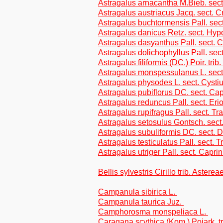
Astragalus arnacantha M.Bieb. sec
Astragalus austriacus Jacq. sect. C
Astragalus buchtormensis Pall. se
Astragalus danicus Retz. sect. Hypo
Astragalus dasyanthus Pall. sect. C
Astragalus dolichophyllus Pall. sec
Astragalus filiformis (DC.) Poir. tri
Astragalus monspessulanus L. sect.
Astragalus physodes L. sect. Cysti
Astragalus pubiflorus DC. sect. Cap
Astragalus reduncus Pall. sect. Eri
Astragalus rupifragus Pall. sect. Tr
Astragalus setosulus Gontsch. sect.
Astragalus subuliformis DC. sect. Dis
Astragalus testiculatus Pall. sect. 
Astragalus utriger Pall. sect. Caprin
Bellis sylvestris Cirillo trib. Asterea
Campanula sibirica L.
Campanula taurica Juz.
Camphorosma monspeliaca L.
Caragana scythica (Kom.) Pojark. t