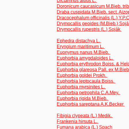
Dictamnus albus L.
Doronicum caucasicum M.Bieb. tri
Draba cuspidata M.Bieb. sect. Aizo
Dracocephalum officinalis (L.) Y.P
Drymocallis geoides (M.Bieb.) Soj
Drymocallis rupestris (L.) Soják
Ephedra distachya L.
Eryngium maritimum L.
Euonymus nanus M.Bieb.
Euphorbia amygdaloides L.
Euphorbia erythrodon Boiss. & Hel
Euphorbia glareosa Pall. ex M.Bie
Euphorbia goldei Prokh.
Euphorbia leptocaula Boiss.
Euphorbia myrsinites L.
Euphorbia petrophila C.A.Mey.
Euphorbia rigida M.Bieb.
Euphorbia sareptana A.K.Becker
Fibigia clypeata (L.) Medik.
Frankenia hirsuta L.
Fumana arabica (L.) Spach