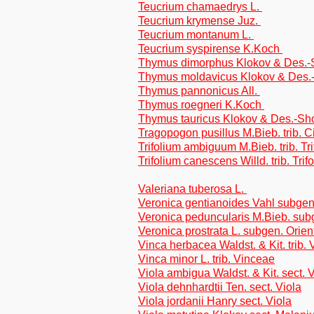
Teucrium chamaedrys L.
Teucrium krymense Juz.
Teucrium montanum L.
Teucrium syspirense K.Koch
Thymus dimorphus Klokov & Des.-
Thymus moldavicus Klokov & Des.
Thymus pannonicus All.
Thymus roegneri K.Koch
Thymus tauricus Klokov & Des.-Sh
Tragopogon pusillus M.Bieb. trib. C
Trifolium ambiguum M.Bieb. trib. Tri
Trifolium canescens Willd. trib. Trif
Valeriana tuberosa L.
Veronica gentianoides Vahl subge
Veronica peduncularis M.Bieb. sub
Veronica prostrata L. subgen. Orien
Vinca herbacea Waldst. & Kit. trib.
Vinca minor L. trib. Vinceae
Viola ambigua Waldst. & Kit. sect. 
Viola dehnhardtii Ten. sect. Viola
Viola jordanii Hanry sect. Viola