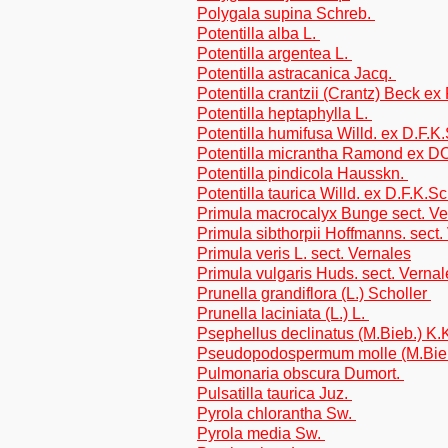
Polygala supina Schreb.
Potentilla alba L.
Potentilla argentea L.
Potentilla astracanica Jacq.
Potentilla crantzii (Crantz) Beck ex
Potentilla heptaphylla L.
Potentilla humifusa Willd. ex D.F.K.
Potentilla micrantha Ramond ex D
Potentilla pindicola Hausskn.
Potentilla taurica Willd. ex D.F.K.Sc
Primula macrocalyx Bunge sect. Ve
Primula sibthorpii Hoffmanns. sect.
Primula veris L. sect. Vernales
Primula vulgaris Huds. sect. Vernal
Prunella grandiflora (L.) Scholler
Prunella laciniata (L.) L.
Psephellus declinatus (M.Bieb.) K.
Pseudopodospermum molle (M.Bieb.)
Pulmonaria obscura Dumort.
Pulsatilla taurica Juz.
Pyrola chlorantha Sw.
Pyrola media Sw.