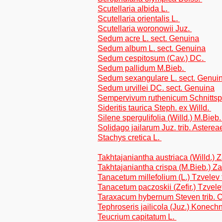
Scutellaria albida L.
Scutellaria orientalis L.
Scutellaria woronowii Juz.
Sedum acre L. sect. Genuina
Sedum album L. sect. Genuina
Sedum cespitosum (Cav.) DC.
Sedum pallidum M.Bieb.
Sedum sexangulare L. sect. Genui
Sedum urvillei DC. sect. Genuina
Sempervivum ruthenicum Schnitts
Sideritis taurica Steph. ex Willd.
Silene spergulifolia (Willd.) M.Bieb
Solidago jailarum Juz. trib. Asterea
Stachys cretica L.
Takhtajaniantha austriaca (Willd.) Z
Takhtajaniantha crispa (M.Bieb.) Zai
Tanacetum millefolium (L.) Tzvelev
Tanacetum paczoskii (Zefir.) Tzvele
Taraxacum hybernum Steven trib. C
Tephroseris jailicola (Juz.) Konech
Teucrium capitatum L.