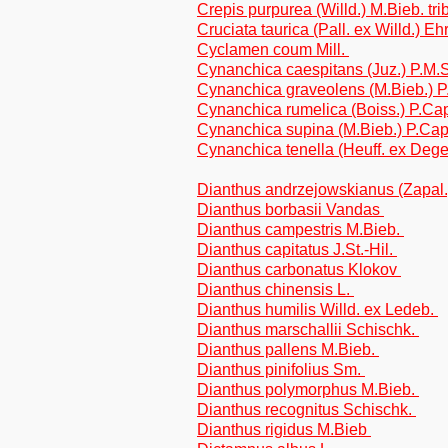
Crepis purpurea (Willd.) M.Bieb. tri
Cruciata taurica (Pall. ex Willd.) E
Cyclamen coum Mill.
Cynanchica caespitans (Juz.) P.M.
Cynanchica graveolens (M.Bieb.) 
Cynanchica rumelica (Boiss.) P.C
Cynanchica supina (M.Bieb.) P.Ca
Cynanchica tenella (Heuff. ex Deg
Dianthus andrzejowskianus (Zapal.
Dianthus borbasii Vandas
Dianthus campestris M.Bieb.
Dianthus capitatus J.St.-Hil.
Dianthus carbonatus Klokov
Dianthus chinensis L.
Dianthus humilis Willd. ex Ledeb.
Dianthus marschallii Schischk.
Dianthus pallens M.Bieb.
Dianthus pinifolius Sm.
Dianthus polymorphus M.Bieb.
Dianthus recognitus Schischk.
Dianthus rigidus M.Bieb