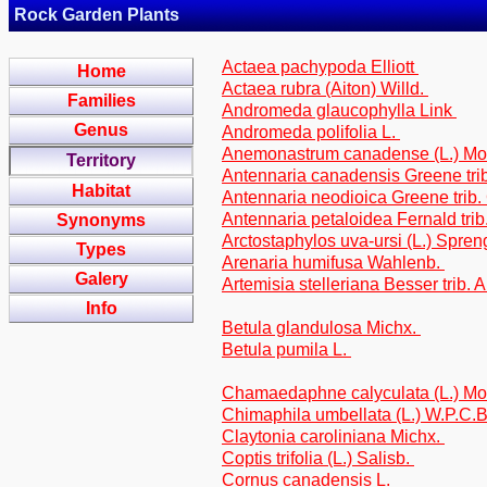
Rock Garden Plants
Actaea pachypoda Elliott
Home
Actaea rubra (Aiton) Willd.
Families
Andromeda glaucophylla Link
Genus
Andromeda polifolia L.
Anemonastrum canadense (L.) M
Territory
Antennaria canadensis Greene tri
Habitat
Antennaria neodioica Greene trib
Antennaria petaloidea Fernald tri
Synonyms
Arctostaphylos uva-ursi (L.) Spren
Types
Arenaria humifusa Wahlenb.
Galery
Artemisia stelleriana Besser trib.
Info
Betula glandulosa Michx.
Betula pumila L.
Chamaedaphne calyculata (L.) M
Chimaphila umbellata (L.) W.P.C.
Claytonia caroliniana Michx.
Coptis trifolia (L.) Salisb.
Cornus canadensis L.