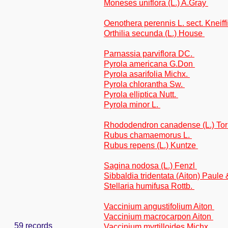
Moneses uniflora (L.) A.Gray
Oenothera perennis L. sect. Kneiff
Orthilia secunda (L.) House
Parnassia parviflora DC.
Pyrola americana G.Don
Pyrola asarifolia Michx.
Pyrola chlorantha Sw.
Pyrola elliptica Nutt.
Pyrola minor L.
Rhododendron canadense (L.) Tor
Rubus chamaemorus L.
Rubus repens (L.) Kuntze
Sagina nodosa (L.) Fenzl
Sibbaldia tridentata (Aiton) Paule
Stellaria humifusa Rottb.
Vaccinium angustifolium Aiton
Vaccinium macrocarpon Aiton
59 records
Vaccinium myrtilloides Michx.