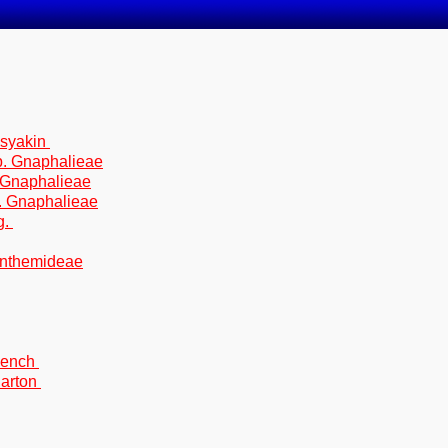
osyakin
b. Gnaphalieae
. Gnaphalieae
b. Gnaphalieae
g.
 Anthemideae
oench
Barton