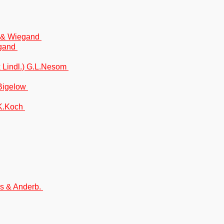
d & Wiegand
egand
 Lindl.) G.L.Nesom
 Bigelow
 K.Koch
ns & Anderb.