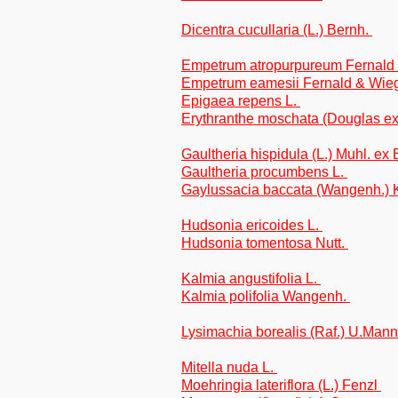
Dicentra cucullaria (L.) Bernh.
Empetrum atropurpureum Fernal
Empetrum eamesii Fernald & Wi
Epigaea repens L.
Erythranthe moschata (Douglas ex
Gaultheria hispidula (L.) Muhl. ex
Gaultheria procumbens L.
Gaylussacia baccata (Wangenh.)
Hudsonia ericoides L.
Hudsonia tomentosa Nutt.
Kalmia angustifolia L.
Kalmia polifolia Wangenh.
Lysimachia borealis (Raf.) U.Man
Mitella nuda L.
Moehringia lateriflora (L.) Fenzl