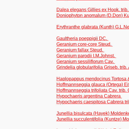
Dalea elegans Gillies ex Hook. tri
Doniophyton anomalum (D.Don) Kur
Erythranthe glabrata (Kunth) G.L.
Gaultheria poeppigii DC.
Geranium core-core Steud.
Geranium fallax Steud.
Geranium parodii I.M.Johnst.
Geranium sessiliflorum Cav.
Grindelia globularifolia Griseb. trib
Haplopappus mendocinus Tortosa & A
Hoffmannseggia glauca (Ortega) Eife
Hoffmannseggia trifoliata Cav. trib
Hypochaeris argentina Cabrera
Hypochaeris caespitosa Cabrera tri
Junellia bisulcata (Hayek) Molden
Junellia succulentifolia (Kuntze) 