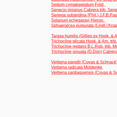
Sedum cymatopetalum Fröd,
Senecio riojanus Cabrera trib. Sen
Senega subandina (Phil.) J.F.B.Pas
Solanum echegarayi Hieron.
Sphaeralcea purpurata (Lindl.] Kra
Tarasa humilis (Gillies ex Hook. & 
Trichocline plicata Hook. & Arn. trib
Trichocline reptans B.L.Rob. trib. M
Trichocline sinuata (D.Don) Cabrera
Verbena parodii (Covas & Schnac
Verbena radicata Moldenke
Verbena santiaguensis (Covas & 