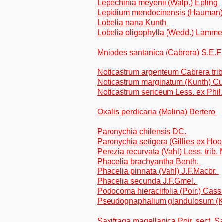
Lepechinia meyenii (Walp.) Epling
Lepidium mendocinensis (Hauman
Lobelia nana Kunth
Lobelia oligophylla (Wedd.) Lamm
Mniodes santanica (Cabrera) S.E.Fre
Noticastrum argenteum Cabrera trib
Noticastrum marginatum (Kunth) Cua
Noticastrum sericeum Less. ex Phil. 
Oxalis perdicaria (Molina) Bertero
Paronychia chilensis DC.
Paronychia setigera (Gillies ex Hoo
Perezia recurvata (Vahl) Less. trib.
Phacelia brachyantha Benth.
Phacelia pinnata (Vahl) J.F.Macbr.
Phacelia secunda J.F.Gmel.
Podocoma hieraciifolia (Poir.) Cass.
Pseudognaphalium glandulosum (Kla
Saxifraga magellanica Poir. sect. S