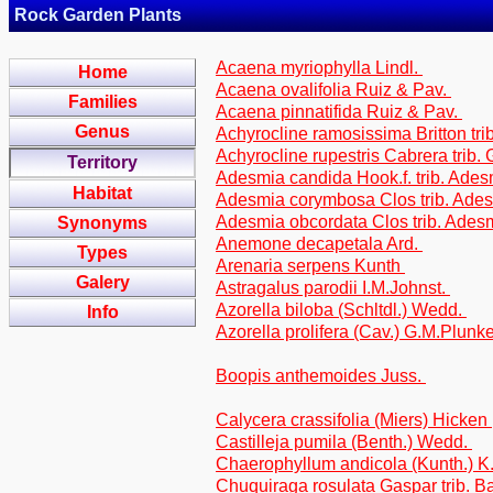
Rock Garden Plants
Acaena myriophylla Lindl.
Home
Acaena ovalifolia Ruiz & Pav.
Families
Acaena pinnatifida Ruiz & Pav.
Genus
Achyrocline ramosissima Britton tr
Achyrocline rupestris Cabrera trib.
Territory
Adesmia candida Hook.f. trib. Ade
Habitat
Adesmia corymbosa Clos trib. Ade
Adesmia obcordata Clos trib. Ades
Synonyms
Anemone decapetala Ard.
Types
Arenaria serpens Kunth
Galery
Astragalus parodii I.M.Johnst.
Azorella biloba (Schltdl.) Wedd.
Info
Azorella prolifera (Cav.) G.M.Plunk
Boopis anthemoides Juss.
Calycera crassifolia (Miers) Hicken
Castilleja pumila (Benth.) Wedd.
Chaerophyllum andicola (Kunth.) 
Chuquiraga rosulata Gaspar trib. 