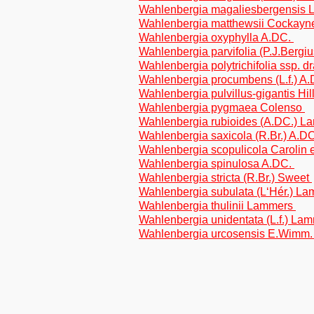
Wahlenbergia magaliesbergensis
Wahlenbergia matthewsii Cockay
Wahlenbergia oxyphylla A.DC.
Wahlenbergia parvifolia (P.J.Berg
Wahlenbergia polytrichifolia ssp. 
Wahlenbergia procumbens (L.f.) A
Wahlenbergia pulvillus-gigantis Hil
Wahlenbergia pygmaea Colenso
Wahlenbergia rubioides (A.DC.) 
Wahlenbergia saxicola (R.Br.) A.D
Wahlenbergia scopulicola Carolin 
Wahlenbergia spinulosa A.DC.
Wahlenbergia stricta (R.Br.) Sweet
Wahlenbergia subulata (L‘Hér.) L
Wahlenbergia thulinii Lammers
Wahlenbergia unidentata (L.f.) La
Wahlenbergia urcosensis E.Wimm