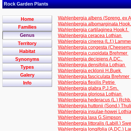
Rock Garden Plants
Wahlenbergia albens (Spreng. ex
Home
Wahlenbergia albomarginata Hook.
Families
Wahlenbergia cartilaginea Hook.f.
Genus
Wahlenbergia ceracea Lothian
Wahlenbergia cinerea (L.f.) Lamme
Territory
Wahlenbergia congesta (Cheesema
Habitat
Wahlenbergia cuspidata Brehmer
Wahlenbergia decipiens A.DC.
Synonyms
Wahlenbergia densifolia Lothian
Types
Wahlenbergia ecklonii H.Buek
Galery
Wahlenbergia fasciculata Brehmer
Wahlenbergia flexilis Petrie
Info
Wahlenbergia glabra P.J.Sm.
Wahlenbergia gloriosa Lothian
Wahlenbergia hederacus (L.) Rchb
Wahlenbergia huttonii (Sond.) Thul
Wahlenbergia insulae-howei Lothi
Wahlenbergia laxa G.Simpson
Wahlenbergia littoralis (Labill.) Sw
Wahlenbergia longifolia (A.DC.) 