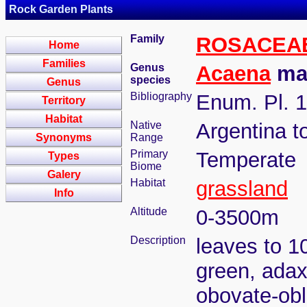
Rock Garden Plants
Family
ROSACEA
Home
Families
Genus
Acaena
mag
species
Genus
Bibliography
Enum. Pl. 1
Territory
Habitat
Native
Argentina t
Synonyms
Range
Primary
Temperate
Types
Biome
Galery
Habitat
grassland
Info
Altitude
0-3500m
Description
leaves to 1
green, adaxi
obovate-obl