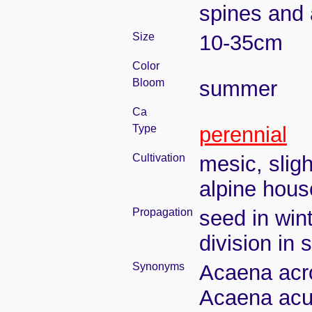
spines and 
Size
10-35cm
Color
Bloom
summer
Ca
Type
perennial
Cultivation
mesic, slig
alpine house
Propagation
seed in win
division in
Synonyms
Acaena acro
Acaena acut