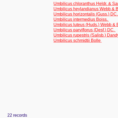
Umbilicus chloranthus Heldr. & Sar
Umbilicus heylandianus Webb & B
Umbilicus horizontalis (Guss.) DC
Umbilicus intermedius Boiss.
Umbilicus luteus (Huds.) Webb & 
Umbilicus parviflorus (Desf.) DC.
Umbilicus rupestris (Salisb.) Dan
Umbilicus schmidtii Bolle
22 records