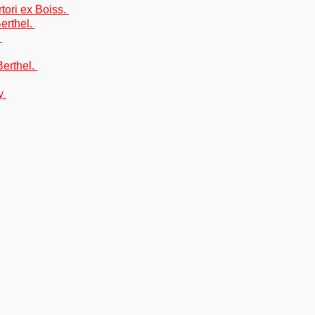
tori ex Boiss.
erthel.
.
Berthel.
dy