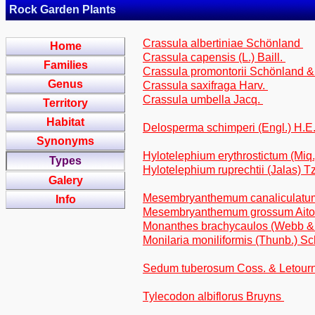
Rock Garden Plants
Crassula albertiniae Schönland
Home
Crassula capensis (L.) Baill.
Families
Crassula promontorii Schönland &
Genus
Crassula saxifraga Harv.
Crassula umbella Jacq.
Territory
Habitat
Delosperma schimperi (Engl.) H.E
Synonyms
Hylotelephium erythrostictum (Mi
Types
Hylotelephium ruprechtii (Jalas) 
Galery
Mesembryanthemum canaliculat
Info
Mesembryanthemum grossum Ait
Monanthes brachycaulos (Webb & 
Monilaria moniliformis (Thunb.) 
Sedum tuberosum Coss. & Letour
Tylecodon albiflorus Bruyns