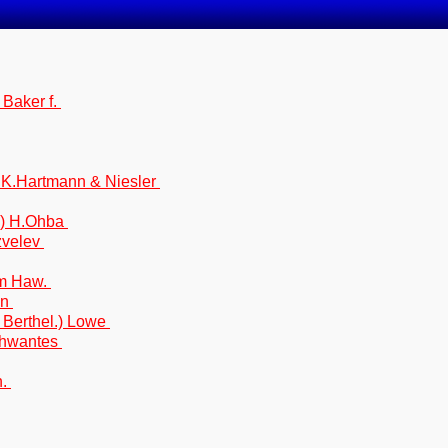
 Baker f.
.K.Hartmann & Niesler
q.) H.Ohba
Tzvelev
um Haw.
on
Berthel.) Lowe
Schwantes
n.