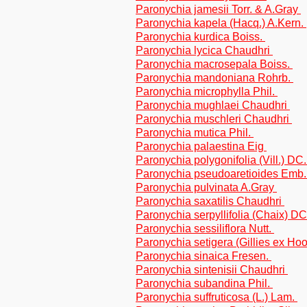
Paronychia jamesii Torr. & A.Gray
Paronychia kapela (Hacq.) A.Kern.
Paronychia kurdica Boiss.
Paronychia lycica Chaudhri
Paronychia macrosepala Boiss.
Paronychia mandoniana Rohrb.
Paronychia microphylla Phil.
Paronychia mughlaei Chaudhri
Paronychia muschleri Chaudhri
Paronychia mutica Phil.
Paronychia palaestina Eig
Paronychia polygonifolia (Vill.) DC
Paronychia pseudoaretioides Emb.
Paronychia pulvinata A.Gray
Paronychia saxatilis Chaudhri
Paronychia serpyllifolia (Chaix) D
Paronychia sessiliflora Nutt.
Paronychia setigera (Gillies ex Hoo
Paronychia sinaica Fresen.
Paronychia sintenisii Chaudhri
Paronychia subandina Phil.
Paronychia suffruticosa (L.) Lam.