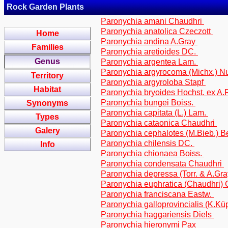
Rock Garden Plants
Paronychia amani Chaudhri
Paronychia anatolica Czeczott
Home
Paronychia andina A.Gray
Families
Paronychia aretioides DC.
Genus
Paronychia argentea Lam.
Paronychia argyrocoma (Michx.) Nu
Territory
Paronychia argyroloba Stapf
Habitat
Paronychia bryoides Hochst. ex A.
Paronychia bungei Boiss.
Synonyms
Paronychia capitata (L.) Lam.
Types
Paronychia cataonica Chaudhri
Galery
Paronychia cephalotes (M.Bieb.) 
Paronychia chilensis DC.
Info
Paronychia chionaea Boiss.
Paronychia condensata Chaudhri
Paronychia depressa (Torr. & A.Gra
Paronychia euphratica (Chaudhri)
Paronychia franciscana Eastw.
Paronychia galloprovincialis (K.Kü
Paronychia haggariensis Diels
Paronychia hieronymi Pax