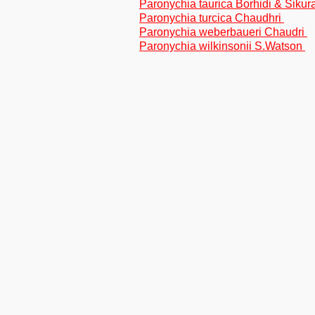
Paronychia taurica Borhidi & Sikur
Paronychia turcica Chaudhri
Paronychia weberbaueri Chaudri
Paronychia wilkinsonii S.Watson