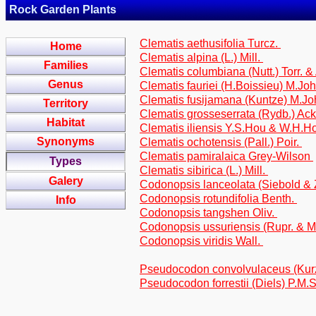
Rock Garden Plants
Clematis aethusifolia Turcz.
Home
Clematis alpina (L.) Mill.
Families
Clematis columbiana (Nutt.) Torr. 
Genus
Clematis fauriei (H.Boissieu) M.J
Clematis fusijamana (Kuntze) M.J
Territory
Clematis grosseserrata (Rydb.) Ack
Habitat
Clematis iliensis Y.S.Hou & W.H.
Synonyms
Clematis ochotensis (Pall.) Poir.
Clematis pamiralaica Grey-Wilson
Types
Clematis sibirica (L.) Mill.
Galery
Codonopsis lanceolata (Siebold & 
Codonopsis rotundifolia Benth.
Info
Codonopsis tangshen Oliv.
Codonopsis ussuriensis (Rupr. & 
Codonopsis viridis Wall.
Pseudocodon convolvulaceus (Kur
Pseudocodon forrestii (Diels) P.M.S