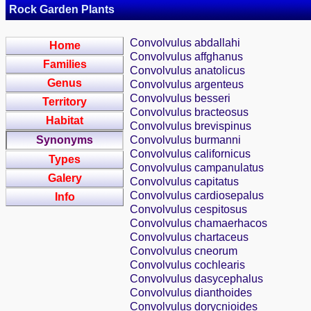
Rock Garden Plants
Convolvulus abdallahi
Home
Convolvulus affghanus
Families
Convolvulus anatolicus
Genus
Convolvulus argenteus
Convolvulus besseri
Territory
Convolvulus bracteosus
Habitat
Convolvulus brevispinus
Synonyms
Convolvulus burmanni
Convolvulus californicus
Types
Convolvulus campanulatus
Galery
Convolvulus capitatus
Convolvulus cardiosepalus
Info
Convolvulus cespitosus
Convolvulus chamaerhacos
Convolvulus chartaceus
Convolvulus cneorum
Convolvulus cochlearis
Convolvulus dasycephalus
Convolvulus dianthoides
Convolvulus dorycnioides