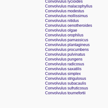
Convolvulus lycioides
Convolvulus malacophyllus
Convolvulus modestus
Convolvulus mollissimus
Convolvulus nitidus
Convolvulus oenotheroides
Convolvulus olgae
Convolvulus orophilus
Convolvulus parnassicus
Convolvulus plantagineus
Convolvulus procumbens
Convolvulus pulvinatus
Convolvulus pungens
Convolvulus radicosus
Convolvulus saxatilis
Convolvulus simplex
Convolvulus strigulosus
Convolvulus subacaulis
Convolvulus sufruticosus
Convolvulus tournefortii