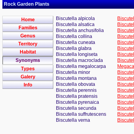
Rock Garden Plants
Biscutella alpicola
Biscutel
Home
Biscutella alsatica
Biscute
Families
Biscutella anchusifolia
Biscutel
Genus
Biscutella collina
Biscute
Biscutella cuneata
Biscute
Territory
Biscutella glabra
Biscutel
Habitat
Biscutella longiseta
Biscute
Synonyms
Biscutella macroclada
Biscute
Biscutella megalocarpa
Megacar
Types
Biscutella minor
Biscutel
Galery
Biscutella montana
Biscute
Biscutella obovata
Biscute
Info
Biscutella perennis
Biscute
Biscutella pratensis
Biscute
Biscutella pyrenaica
Biscute
Biscutella secunda
Biscutel
Biscutella suffrutescens
Biscute
Biscutella verna
Biscute