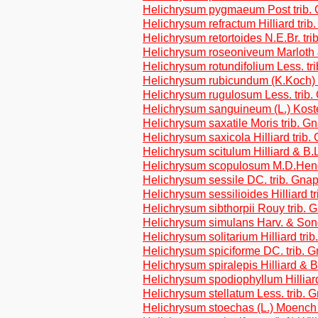
Helichrysum pygmaeum Post trib.
Helichrysum refractum Hilliard tri
Helichrysum retortoides N.E.Br. tr
Helichrysum roseoniveum Marloth &
Helichrysum rotundifolium Less. tr
Helichrysum rubicundum (K.Koch) 
Helichrysum rugulosum Less. trib.
Helichrysum sanguineum (L.) Koste
Helichrysum saxatile Moris trib. G
Helichrysum saxicola Hilliard trib
Helichrysum scitulum Hilliard & B.L
Helichrysum scopulosum M.D.Hend.
Helichrysum sessile DC. trib. Gna
Helichrysum sessilioides Hilliard t
Helichrysum sibthorpii Rouy trib. 
Helichrysum simulans Harv. & Sond
Helichrysum solitarium Hilliard tri
Helichrysum spiciforme DC. trib. 
Helichrysum spiralepis Hilliard & B
Helichrysum spodiophyllum Hilliard
Helichrysum stellatum Less. trib. 
Helichrysum stoechas (L.) Moench 