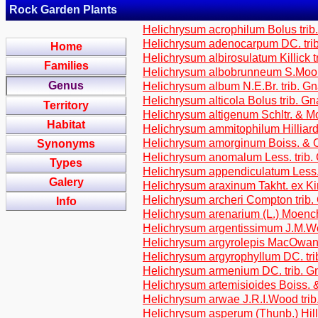
Rock Garden Plants
Helichrysum acrophilum Bolus trib
Helichrysum adenocarpum DC. tri
Home
Helichrysum albirosulatum Killick 
Families
Helichrysum albobrunneum S.Moor
Genus
Helichrysum album N.E.Br. trib. G
Helichrysum alticola Bolus trib. G
Territory
Helichrysum altigenum Schltr. & M
Habitat
Helichrysum ammitophilum Hilliar
Helichrysum amorginum Boiss. & O
Synonyms
Helichrysum anomalum Less. trib.
Types
Helichrysum appendiculatum Less.
Galery
Helichrysum araxinum Takht. ex Kir
Helichrysum archeri Compton trib
Info
Helichrysum arenarium (L.) Moench
Helichrysum argentissimum J.M.Wo
Helichrysum argyrolepis MacOwan 
Helichrysum argyrophyllum DC. tr
Helichrysum armenium DC. trib. G
Helichrysum artemisioides Boiss. 
Helichrysum arwae J.R.I.Wood tri
Helichrysum asperum (Thunb.) Hilli