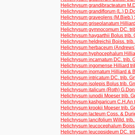
Helichrysum grandibracteatum M.D
Helichrysum grandiflorum (L.) D.
Helichrysum graveolens (M.Bieb.) 
Helichrysum griseolanatum Hilliard
Helichrysum gymnocomum DC. tri
Helichrysum haygarthii Bolus trib.
Helichrysum heldreichii Boiss. tri
Helichrysum herbaceum (Andrews)
Helichrysum hyphocephalum Hilliar
Helichrysum incarnatum DC. trib.
Helichrysum ingomense Hilliard tr
Helichrysum inornatum Hilliard & B
Helichrysum intricatum DC. trib. 
Helichrysum isolepis Bolus trib. G
Helichrysum italicum (Roth) G.Don
Helichrysum junodii Moeser trib. 
Helichrysum kashgaricum C.H.An t
Helichrysum krookii Moeser trib. 
Helichrysum lacteum Coss. & Durie
Helichrysum lancifolium Willd. tri
Helichrysum leucocephalum Boiss.
Helichrysum leucopsideum DC. tri