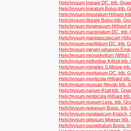
Helichrysum lineare DC. trib. Gna
Helichrysum lineatum Bolus trib. 
Helichrysum lingulatum Hilliard tr
Helichrysum litorale Bolus trib. G
Helichrysum longinquum Hilliard t
Helichrysum marginatum DC. trib.
Helichrysum mariepscopicum Hillia
Helichrysum marifolium DC. trib. 
Helichrysum meyeri-johannis Engl.
Helichrysum microphyllum (Willd.)
Helichrysum milfordiae Killick trib
Helichrysum mimetes S.Moore trib
Helichrysum montanum DC. trib. 
Helichrysum monticola Hilliard tri
Helichrysum mussae Nevski trib. 
Helichrysum nanum Klatt trib. Gna
Helichrysum nimbicola Hilliard tri
Helichrysum niveum Less. trib. Gn
Helichrysum noëanum Boiss. trib.
Helichrysum nuratavicum Krasch, t
Helichrysum obtusum Moeser trib.
Helichrysum oocephalum Boiss. tr