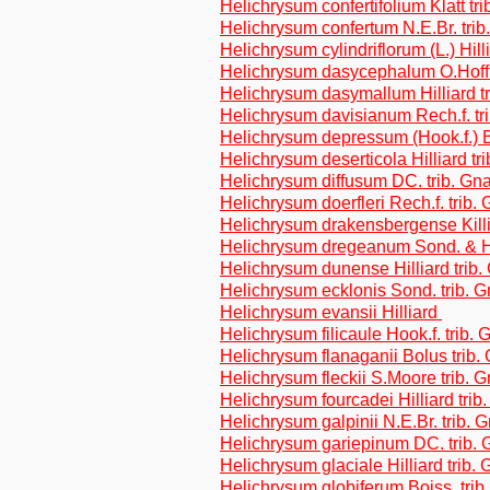
Helichrysum confertifolium Klatt tr
Helichrysum confertum N.E.Br. tri
Helichrysum cylindriflorum (L.) Hill
Helichrysum dasycephalum O.Hoffm
Helichrysum dasymallum Hilliard t
Helichrysum davisianum Rech.f. tr
Helichrysum depressum (Hook.f.) B
Helichrysum deserticola Hilliard tr
Helichrysum diffusum DC. trib. Gn
Helichrysum doerfleri Rech.f. trib.
Helichrysum drakensbergense Killi
Helichrysum dregeanum Sond. & Ha
Helichrysum dunense Hilliard trib
Helichrysum ecklonis Sond. trib. 
Helichrysum evansii Hilliard
Helichrysum filicaule Hook.f. trib.
Helichrysum flanaganii Bolus trib.
Helichrysum fleckii S.Moore trib. 
Helichrysum fourcadei Hilliard tri
Helichrysum galpinii N.E.Br. trib.
Helichrysum gariepinum DC. trib.
Helichrysum glaciale Hilliard trib.
Helichrysum globiferum Boiss. tri