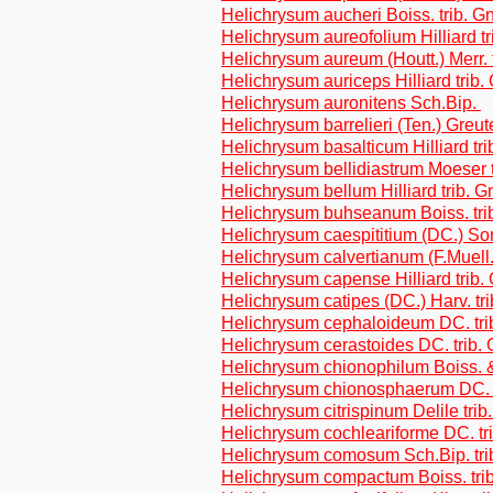
Helichrysum aucheri Boiss. trib. 
Helichrysum aureofolium Hilliard t
Helichrysum aureum (Houtt.) Merr. 
Helichrysum auriceps Hilliard trib
Helichrysum auronitens Sch.Bip.
Helichrysum barrelieri (Ten.) Greut
Helichrysum basalticum Hilliard tr
Helichrysum bellidiastrum Moeser 
Helichrysum bellum Hilliard trib. 
Helichrysum buhseanum Boiss. tri
Helichrysum caespititium (DC.) Son
Helichrysum calvertianum (F.Muell.
Helichrysum capense Hilliard trib
Helichrysum catipes (DC.) Harv. tr
Helichrysum cephaloideum DC. tri
Helichrysum cerastoides DC. trib.
Helichrysum chionophilum Boiss. &
Helichrysum chionosphaerum DC. t
Helichrysum citrispinum Delile tri
Helichrysum cochleariforme DC. tr
Helichrysum comosum Sch.Bip. tri
Helichrysum compactum Boiss. tri