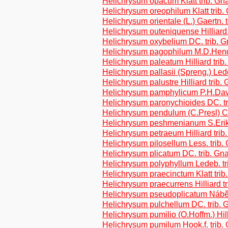
Helichrysum opacum Klatt trib. Gn
Helichrysum oreophilum Klatt trib
Helichrysum orientale (L.) Gaertn. 
Helichrysum outeniquense Hilliard
Helichrysum oxybelium DC. trib. 
Helichrysum pagophilum M.D.Hend.
Helichrysum paleatum Hilliard trib
Helichrysum pallasii (Spreng.) Led
Helichrysum palustre Hilliard trib.
Helichrysum pamphylicum P.H.Davi
Helichrysum paronychioides DC. t
Helichrysum pendulum (C.Presl) C.
Helichrysum peshmenianum S.Erik 
Helichrysum petraeum Hilliard trib
Helichrysum pilosellum Less. trib.
Helichrysum plicatum DC. trib. Gn
Helichrysum polyphyllum Ledeb. tr
Helichrysum praecinctum Klatt tri
Helichrysum praecurrens Hilliard t
Helichrysum pseudoplicatum Náběl
Helichrysum pulchellum DC. trib. 
Helichrysum pumilio (O.Hoffm.) Hill
Helichrysum pumilum Hook.f. trib.