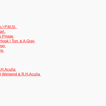
.) P.M.Sl.
arl.
& Prigge
Hook.) Torr. & A.Gray
Gray
ims
R.H.Acuńa
rn.) Weigend & R.H.Acuńa