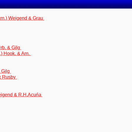
Arn.) Weigend & Grau
rb. & Gilg
.) Hook. & Arn.
 Gilg
ex Rusby
 Weigend & R.H.Acuńa