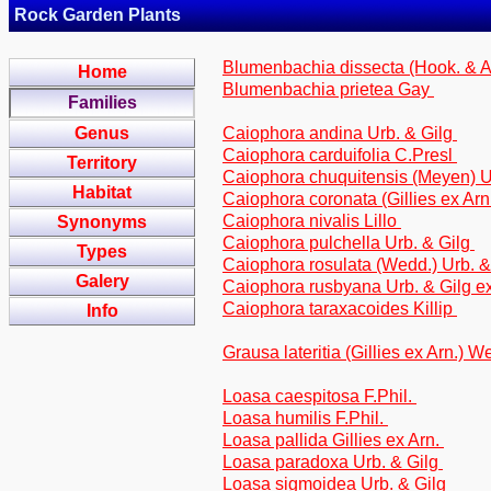
Rock Garden Plants
Blumenbachia dissecta (Hook. & 
Home
Blumenbachia prietea Gay
Families
Genus
Caiophora andina Urb. & Gilg
Caiophora carduifolia C.Presl
Territory
Caiophora chuquitensis (Meyen) U
Habitat
Caiophora coronata (Gillies ex Arn
Caiophora nivalis Lillo
Synonyms
Caiophora pulchella Urb. & Gilg
Types
Caiophora rosulata (Wedd.) Urb. &
Galery
Caiophora rusbyana Urb. & Gilg 
Caiophora taraxacoides Killip
Info
Grausa lateritia (Gillies ex Arn.)
Loasa caespitosa F.Phil.
Loasa humilis F.Phil.
Loasa pallida Gillies ex Arn.
Loasa paradoxa Urb. & Gilg
Loasa sigmoidea Urb. & Gilg