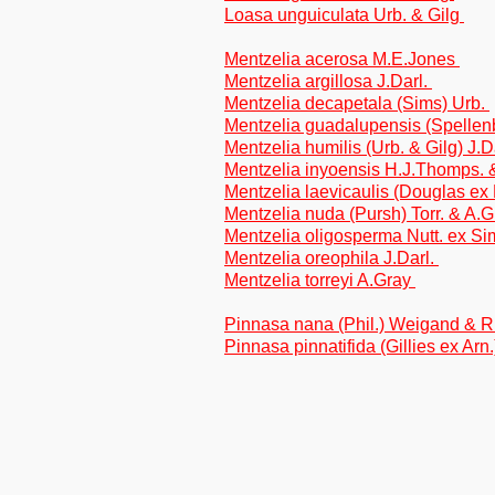
Loasa unguiculata Urb. & Gilg
Mentzelia acerosa M.E.Jones
Mentzelia argillosa J.Darl.
Mentzelia decapetala (Sims) Urb.
Mentzelia guadalupensis (Spellenb
Mentzelia humilis (Urb. & Gilg) J.D
Mentzelia inyoensis H.J.Thomps. 
Mentzelia laevicaulis (Douglas ex 
Mentzelia nuda (Pursh) Torr. & A.
Mentzelia oligosperma Nutt. ex S
Mentzelia oreophila J.Darl.
Mentzelia torreyi A.Gray
Pinnasa nana (Phil.) Weigand & 
Pinnasa pinnatifida (Gillies ex A