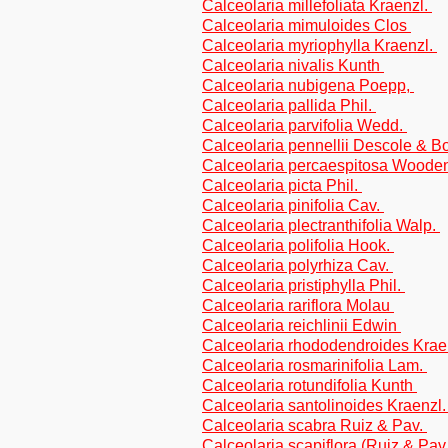
Calceolaria millefoliata Kraenzl.
Calceolaria mimuloides Clos
Calceolaria myriophylla Kraenzl.
Calceolaria nivalis Kunth
Calceolaria nubigena Poepp,
Calceolaria pallida Phil.
Calceolaria parvifolia Wedd.
Calceolaria pennellii Descole & B
Calceolaria percaespitosa Wood
Calceolaria picta Phil.
Calceolaria pinifolia Cav.
Calceolaria plectranthifolia Walp.
Calceolaria polifolia Hook.
Calceolaria polyrhiza Cav.
Calceolaria pristiphylla Phil.
Calceolaria rariflora Molau
Calceolaria reichlinii Edwin
Calceolaria rhododendroides Krae
Calceolaria rosmarinifolia Lam.
Calceolaria rotundifolia Kunth
Calceolaria santolinoides Kraenzl
Calceolaria scabra Ruiz & Pav.
Calceolaria scapiflora (Ruiz & Pav