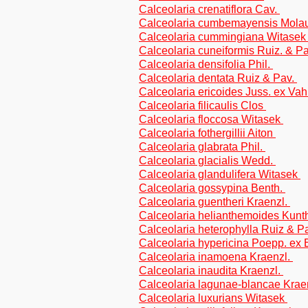
Calceolaria crenatiflora Cav.
Calceolaria cumbemayensis Mola
Calceolaria cummingiana Witase
Calceolaria cuneiformis Ruiz. & P
Calceolaria densifolia Phil.
Calceolaria dentata Ruiz & Pav.
Calceolaria ericoides Juss. ex Vah
Calceolaria filicaulis Clos
Calceolaria floccosa Witasek
Calceolaria fothergillii Aiton
Calceolaria glabrata Phil.
Calceolaria glacialis Wedd.
Calceolaria glandulifera Witasek
Calceolaria gossypina Benth.
Calceolaria guentheri Kraenzl.
Calceolaria helianthemoides Kun
Calceolaria heterophylla Ruiz & P
Calceolaria hypericina Poepp. ex 
Calceolaria inamoena Kraenzl.
Calceolaria inaudita Kraenzl.
Calceolaria lagunae-blancae Krae
Calceolaria luxurians Witasek