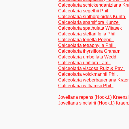
Calceolaria schickendantziana Kr
Calceolaria segethii Phil.
Calceolaria sibthorpioides Kunth
Calceolaria sparsiflora Kunze
Calceolaria spathulata Witasek
Calceolaria stellariifolia Phil.
Calceolaria tenella Poepp.
Calceolaria tetraphylla Phil.
Calceolaria thyrsiflora Graham
Calceolaria umbellata Wedd.
Calceolaria uniflora Lam.
Calceolaria viscosa Ruiz & Pav.
Calceolaria volckmannii Phil.
Calceolaria weberbaueriana Kraen
Calceolaria williamsii Phil.
Jovellana repens (Hook.f.) Kraenzl
Jovellana sinclairii (Hook.f.) Kraen