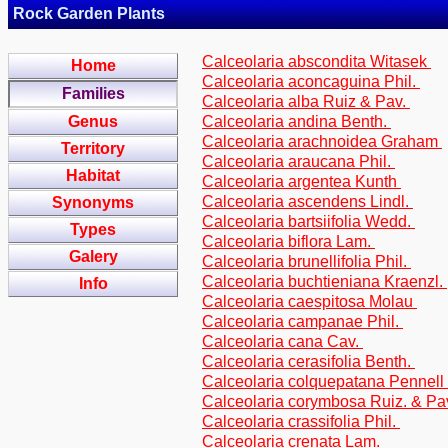
Rock Garden Plants
Calceolaria abscondita Witasek
Home
Calceolaria aconcaguina Phil.
Families
Calceolaria alba Ruiz & Pav.
Genus
Calceolaria andina Benth.
Calceolaria arachnoidea Graham
Territory
Calceolaria araucana Phil.
Habitat
Calceolaria argentea Kunth
Calceolaria ascendens Lindl.
Synonyms
Calceolaria bartsiifolia Wedd.
Types
Calceolaria biflora Lam.
Galery
Calceolaria brunellifolia Phil.
Calceolaria buchtieniana Kraenzl.
Info
Calceolaria caespitosa Molau
Calceolaria campanae Phil.
Calceolaria cana Cav.
Calceolaria cerasifolia Benth.
Calceolaria colquepatana Pennell
Calceolaria corymbosa Ruiz. & Pa
Calceolaria crassifolia Phil.
Calceolaria crenata Lam.