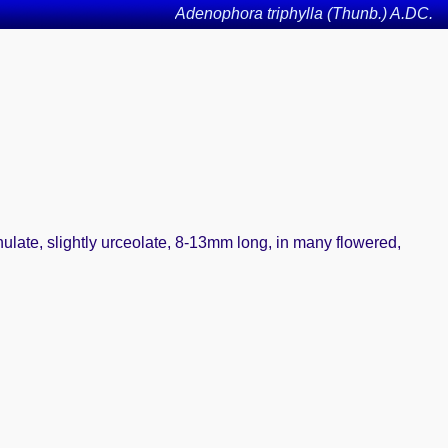
Adenophora triphylla (Thunb.) A.DC.
anulate, slightly urceolate, 8-13mm long, in many flowered,