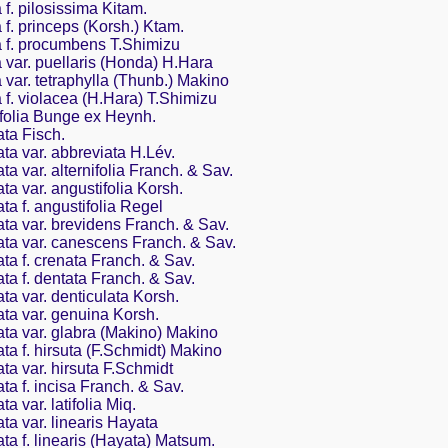
 f. pilosissima Kitam.
 f. princeps (Korsh.) Ktam.
a f. procumbens T.Shimizu
 var. puellaris (Honda) H.Hara
 var. tetraphylla (Thunb.) Makino
 f. violacea (H.Hara) T.Shimizu
folia Bunge ex Heynh.
ata Fisch.
ata var. abbreviata H.Lév.
ta var. alternifolia Franch. & Sav.
ta var. angustifolia Korsh.
ta f. angustifolia Regel
ata var. brevidens Franch. & Sav.
ata var. canescens Franch. & Sav.
ata f. crenata Franch. & Sav.
ata f. dentata Franch. & Sav.
ta var. denticulata Korsh.
ata var. genuina Korsh.
ata var. glabra (Makino) Makino
ta f. hirsuta (F.Schmidt) Makino
ta var. hirsuta F.Schmidt
ta f. incisa Franch. & Sav.
a var. latifolia Miq.
ta var. linearis Hayata
ta f. linearis (Hayata) Matsum.