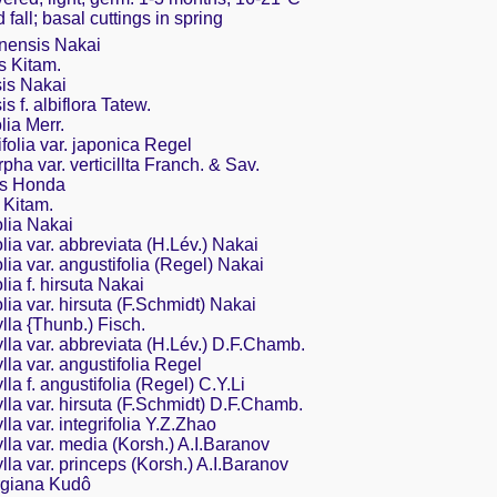
 fall; basal cuttings in spring
nensis Nakai
s Kitam.
is Nakai
 f. albiflora Tatew.
ia Merr.
olia var. japonica Regel
a var. verticillta Franch. & Sav.
is Honda
 Kitam.
olia Nakai
lia var. abbreviata (H.Lév.) Nakai
lia var. angustifolia (Regel) Nakai
ia f. hirsuta Nakai
lia var. hirsuta (F.Schmidt) Nakai
la {Thunb.) Fisch.
la var. abbreviata (H.Lév.) D.F.Chamb.
la var. angustifolia Regel
a f. angustifolia (Regel) C.Y.Li
la var. hirsuta (F.Schmidt) D.F.Chamb.
la var. integrifolia Y.Z.Zhao
la var. media (Korsh.) A.I.Baranov
la var. princeps (Korsh.) A.I.Baranov
rgiana Kudô