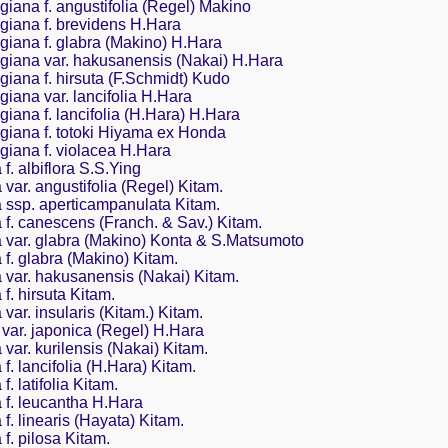
iana f. angustifolia (Regel) Makino
iana f. brevidens H.Hara
iana f. glabra (Makino) H.Hara
iana var. hakusanensis (Nakai) H.Hara
iana f. hirsuta (F.Schmidt) Kudo
iana var. lancifolia H.Hara
ana f. lancifolia (H.Hara) H.Hara
iana f. totoki Hiyama ex Honda
iana f. violacea H.Hara
f. albiflora S.S.Ying
 var. angustifolia (Regel) Kitam.
a ssp. aperticampanulata Kitam.
 f. canescens (Franch. & Sav.) Kitam.
a var. glabra (Makino) Konta & S.Matsumoto
 f. glabra (Makino) Kitam.
 var. hakusanensis (Nakai) Kitam.
f. hirsuta Kitam.
var. insularis (Kitam.) Kitam.
var. japonica (Regel) H.Hara
var. kurilensis (Nakai) Kitam.
f. lancifolia (H.Hara) Kitam.
. latifolia Kitam.
 f. leucantha H.Hara
f. linearis (Hayata) Kitam.
f. pilosa Kitam.