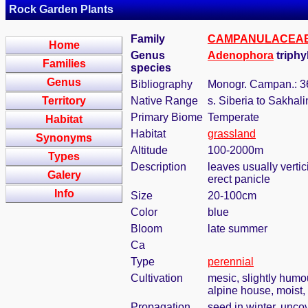
Rock Garden Plants
Family
CAMPANULACEA
Home
Genus
Adenophora
triphy
Families
species
Genus
Bibliography
Monogr. Campan.: 3
Territory
Native Range
s. Siberia to Sakhal
Primary Biome
Temperate
Habitat
Habitat
grassland
Synonyms
Altitude
100-2000m
Types
Description
leaves usually vertic
Galery
erect panicle
Info
Size
20-100cm
Color
blue
Bloom
late summer
Ca
Type
perennial
Cultivation
mesic, slightly humo
alpine house, moist, 
Propagation
seed in winter, unco