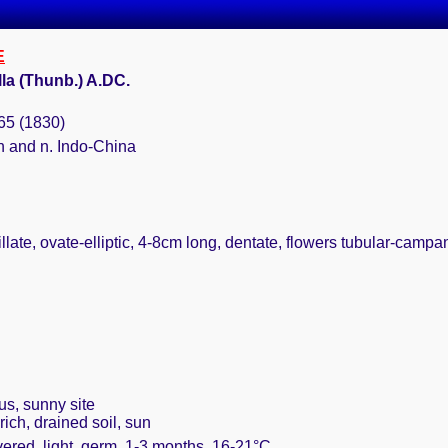
E
lla (Thunb.) A.DC.
65 (1830)
in and n. Indo-China
illate, ovate-elliptic, 4-8cm long, dentate, flowers tubular-camp
us, sunny site
rich, drained soil, sun
vered, light, germ. 1-3 months, 16-21°C