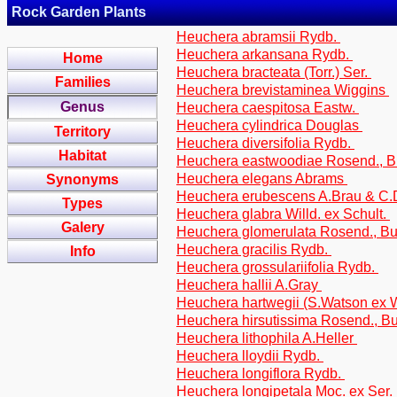
Rock Garden Plants
Heuchera abramsii Rydb.
Heuchera arkansana Rydb.
Home
Heuchera bracteata (Torr.) Ser.
Families
Heuchera brevistaminea Wiggins
Genus
Heuchera caespitosa Eastw.
Heuchera cylindrica Douglas
Territory
Heuchera diversifolia Rydb.
Habitat
Heuchera eastwoodiae Rosend., B
Heuchera elegans Abrams
Synonyms
Heuchera erubescens A.Brau & C
Types
Heuchera glabra Willd. ex Schult.
Galery
Heuchera glomerulata Rosend., Bu
Heuchera gracilis Rydb.
Info
Heuchera grossulariifolia Rydb.
Heuchera hallii A.Gray
Heuchera hartwegii (S.Watson ex
Heuchera hirsutissima Rosend., Bu
Heuchera lithophila A.Heller
Heuchera lloydii Rydb.
Heuchera longiflora Rydb.
Heuchera longipetala Moc. ex Ser.