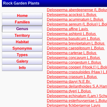
Rock Garden Plants
Delosperma aberdeenense (L.Bolu
Delosperma acocksii L.Bolus
Home
Delosperma acuminatum L.Bolus
Families
Delosperma aereum (L.Bolus) L.Bo
Genus
Delosperma affine Lavis
Delosperma ashtonii L.Bolus
Territory
Delosperma basuticum L.Bolus
Habitat
Delosperma brevipetalum L.Bolus
Delosperma caespitosum L.Bolus
Synonyms
Delosperma carterae L.Bolus
Types
Delosperma concavum L.Bolus
Galery
Delosperma congestum L.Bolus
Delosperma cooperi (Hook.f.) L.Bo
Info
Delosperma crassuloides (Haw.) L
Delosperma crassum L.Bolus
Delosperma davyi N.E.Br.
Delosperma deilanthoides S.A.H
Delosperma dyeri L.Bolus
Delosperma echinatum (Lam.) Sc
Delosperma esterhuyseniae L.Bol
Delosperma fickbergense Lavis