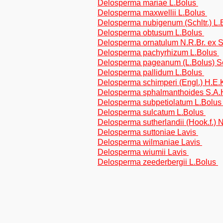
Delosperma mariae L.Bolus
Delosperma maxwellii L.Bolus
Delosperma nubigenum (Schltr.) L
Delosperma obtusum L.Bolus
Delosperma ornatulum N.R.Br. ex 
Delosperma pachyrhizum L.Bolus
Delosperma pageanum (L.Bolus) 
Delosperma pallidum L.Bolus
Delosperma schimperi (Engl.) H.E
Delosperma sphalmanthoides S.
Delosperma subpetiolatum L.Bolu
Delosperma sulcatum L.Bolus
Delosperma sutherlandii (Hook.f.) 
Delosperma suttoniae Lavis
Delosperma wilmaniae Lavis
Delosperma wiumii Lavis
Delosperma zeederbergii L.Bolus