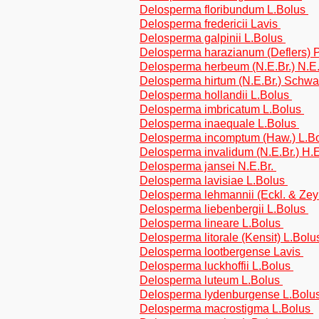
Delosperma floribundum L.Bolus
Delosperma fredericii Lavis
Delosperma galpinii L.Bolus
Delosperma harazianum (Deflers) P
Delosperma herbeum (N.E.Br.) N.E
Delosperma hirtum (N.E.Br.) Schw
Delosperma hollandii L.Bolus
Delosperma imbricatum L.Bolus
Delosperma inaequale L.Bolus
Delosperma incomptum (Haw.) L.B
Delosperma invalidum (N.E.Br.) H
Delosperma jansei N.E.Br.
Delosperma lavisiae L.Bolus
Delosperma lehmannii (Eckl. & Ze
Delosperma liebenbergii L.Bolus
Delosperma lineare L.Bolus
Delosperma litorale (Kensit) L.Bol
Delosperma lootbergense Lavis
Delosperma luckhoffii L.Bolus
Delosperma luteum L.Bolus
Delosperma lydenburgense L.Bolu
Delosperma macrostigma L.Bolus